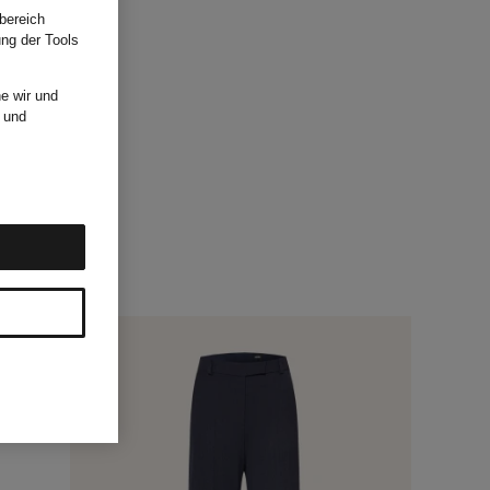
bereich
ung der Tools
e wir und
und