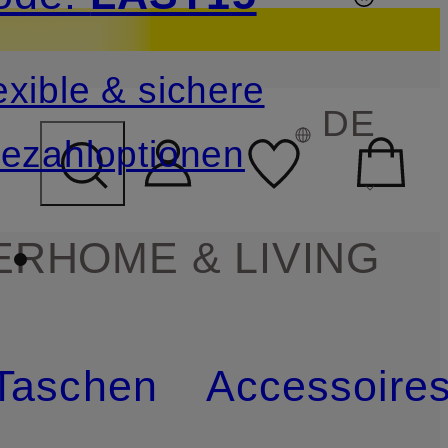
sichern
exible & sichere
FELD ÜBERSPRINGEN
DE
ezahloptionen
ER
HOME & LIVING
Taschen
Accessoire