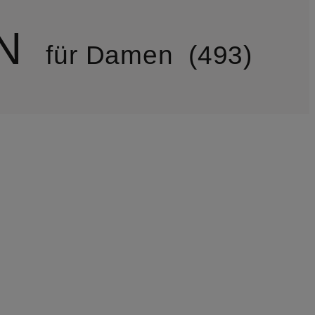
N
für Damen
493