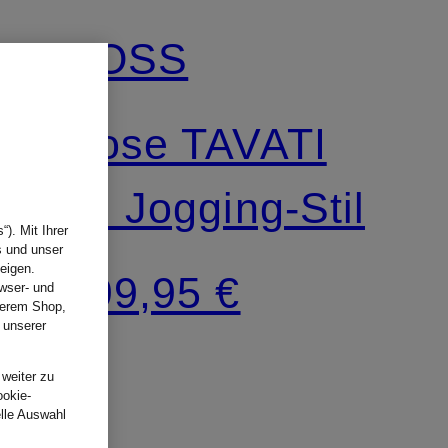
BOSS
Hose TAVATI
im Jogging-Stil
). Mit Ihrer
s und unser
eigen.
199,95 €
wser- und
nserem Shop,
 unserer
.
 weiter zu
ookie-
elle Auswahl