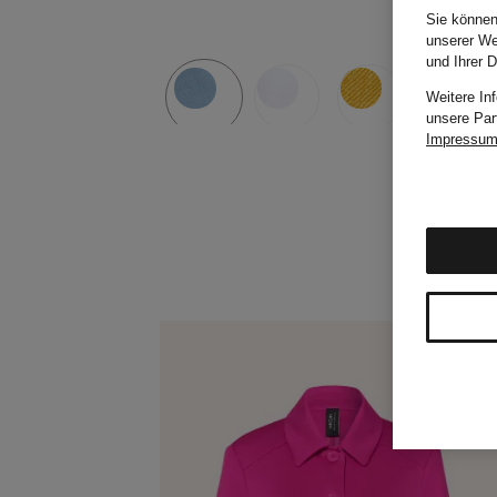
Sie können
unserer We
und Ihrer 
Weitere In
unsere Par
Impressu