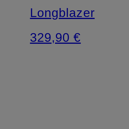
Longblazer
329,90 €