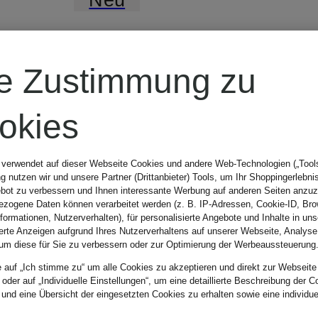
7 for all
re Zustimmung zu
mankind
okies
Wide Leg
 verwendet auf dieser Webseite Cookies und andere Web-Technologien („Tools“
 nutzen wir und unsere Partner (Drittanbieter) Tools, um Ihr Shoppingerlebni
bot zu verbessern und Ihnen interessante Werbung auf anderen Seiten anzuz
Jeans LOTTA
zogene Daten können verarbeitet werden (z. B. IP-Adressen, Cookie-ID, Bro
nformationen, Nutzerverhalten), für personalisierte Angebote und Inhalte in u
ierte Anzeigen aufgrund Ihres Nutzerverhaltens auf unserer Webseite, Analyse
um diese für Sie zu verbessern oder zur Optimierung der Werbeaussteuerung
289,99 €
e auf „Ich stimme zu“ um alle Cookies zu akzeptieren und direkt zur Webseite
 oder auf „Individuelle Einstellungen“, um eine detaillierte Beschreibung der C
 und eine Übersicht der eingesetzten Cookies zu erhalten sowie eine individu