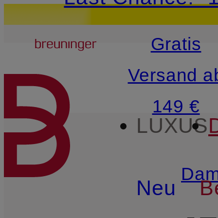
15€-Willkommensg
Breuninger
Gratis
ZUM HAUPTINHALT ÜBE
Versand a
149 €
LUXUS
Dam
Neu
B