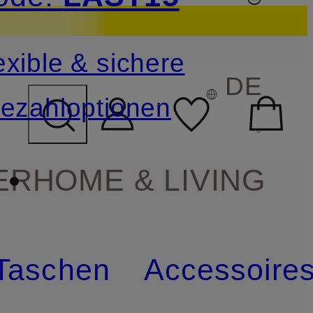
sichern
exible & sichere
FELD ÜBERSPRINGEN
DE
ezahloptionen
ER
HOME & LIVING
Taschen
Accessoire