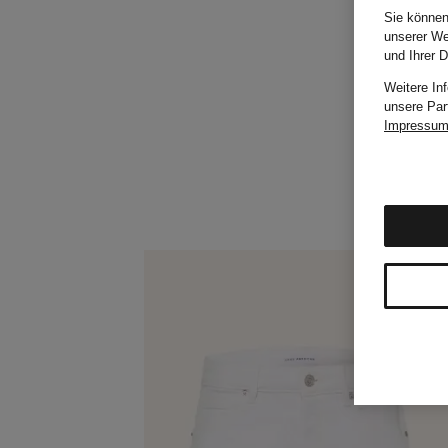
Sie können
unserer We
und Ihrer 
Weitere In
unsere Par
Impressu