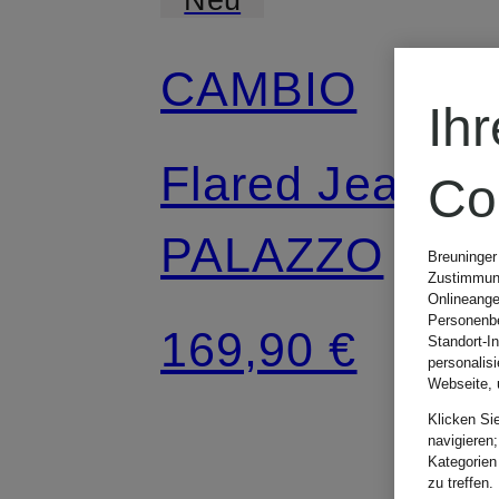
CAMBIO
Ih
Flared Jeans
Co
PALAZZO
Breuninger
Zustimmung
Onlineange
Personenbe
169,90 €
Standort-I
personalis
Webseite, 
Klicken Si
navigieren;
Kategorien
zu treffen.