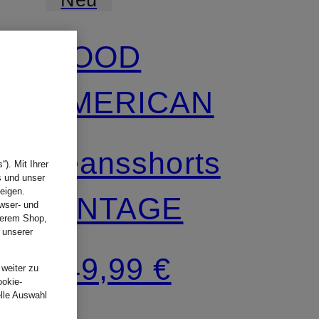
GOOD
AMERICAN
Jeansshorts
). Mit Ihrer
s und unser
eigen.
VINTAGE
wser- und
nserem Shop,
 unserer
.
149,99 €
 weiter zu
ookie-
elle Auswahl