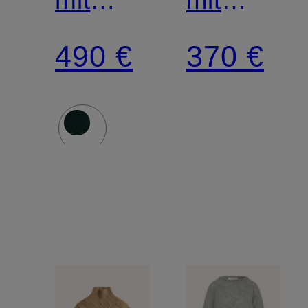
Alpaka
Glitzergar
490 €
370 €