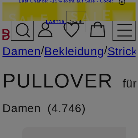
15€-Willkommensgutschein mit Beyond sichern
Last Chance: -15% extra auf Sale
- Code:
LAST15
Details
ZUM HAUPTINHALT ÜBE
/
/
Damen
Bekleidung
Strick
PULLOVER
für
Damen
4.746