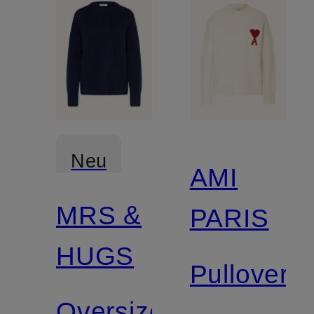
Neu
AMI
MRS &
PARIS
Zertifiziert
HUGS
Pullover
Oversized-