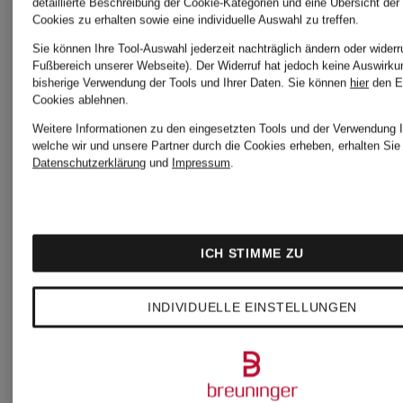
detaillierte Beschreibung der Cookie-Kategorien und eine Übersicht der
Cookies zu erhalten sowie eine individuelle Auswahl zu treffen.
Sie können Ihre Tool-Auswahl jederzeit nachträglich ändern oder widerr
Fußbereich unserer Webseite). Der Widerruf hat jedoch keine Auswirku
bisherige Verwendung der Tools und Ihrer Daten.
Sie können
hier
den E
Cookies ablehnen.
Weitere Informationen zu den eingesetzten Tools und der Verwendung I
welche wir und unsere Partner durch die Cookies erheben, erhalten Sie 
Datenschutzerklärung
und
Impressum
.
Neu
Neu
ICH STIMME ZU
POLO
by Aylin
INDIVIDUELLE EINSTELLUNGEN
RALPH
Koenig