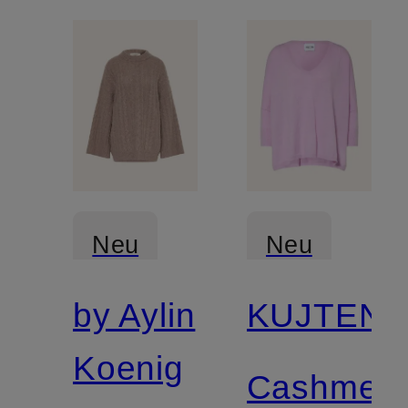
Neu
Neu
by Aylin
KUJTEN
Koenig
Cashmere