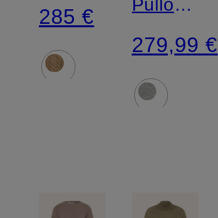
Pullover
285 €
HELENA
279,99 €