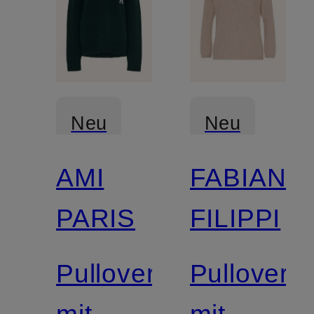
Neu
Neu
AMI
FABIANA
PARIS
FILIPPI
Pullover
Pullover
mit
mit