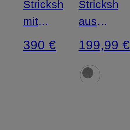
Strickshirt
Strickshirt
mit
aus
Cashmere
Cashmer
390 €
199,99 €
und
Seide