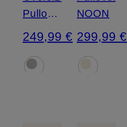
Pullover
NOON
mit
249,99 €
299,99 €
Cashmere