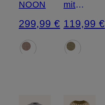
NOON
mit
Mohair
299,99 €
119,99 €