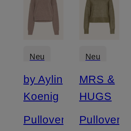
Neu
Neu
by Aylin
MRS &
Zertifiziert
Koenig
HUGS
Pullover
Pullover