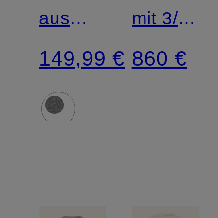
aus
mit 3/4-
Cashmere
Arm
149,99 €
860 €
und
Pailletten