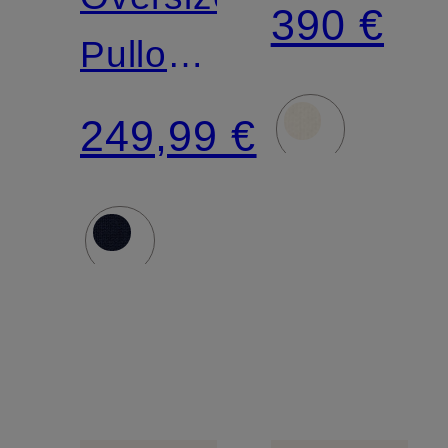
390 €
Pullover
mit
249,99 €
Cashmere