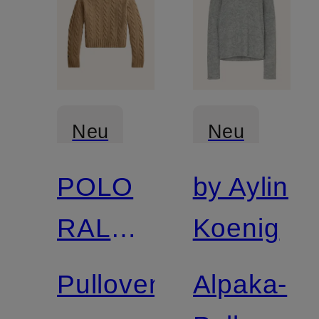
Neu
Neu
POLO
by Aylin
RALPH
Koenig
LAUREN
Pullover
Alpaka-