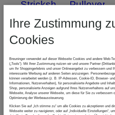
Strickshirt
Pullover
aus
XENO
Ihre Zustimmung z
Cashmere
mit 3/4-
Cookies
149,99 €
219 €
Arm
Breuninger verwendet auf dieser Webseite Cookies und andere Web-Te
(„Tools“). Mit Ihrer Zustimmung nutzen wir und unsere Partner (Drittanbi
um Ihr Shoppingerlebnis und unser Onlineangebot zu verbessern und I
interessante Werbung auf anderen Seiten anzuzeigen. Personenbezog
können verarbeitet werden (z. B. IP-Adressen, Cookie-ID, Browser- und
Informationen, Nutzerverhalten), für personalisierte Angebote und Inhal
Shop, personalisierte Anzeigen aufgrund Ihres Nutzerverhaltens auf un
Webseite, Analyse unserer Webseite, um diese für Sie zu verbessern o
Optimierung der Werbeaussteuerung.
Klicken Sie auf „Ich stimme zu“ um alle Cookies zu akzeptieren und dir
Webseite weiter zu navigieren; oder auf „Individuelle Einstellungen“, u