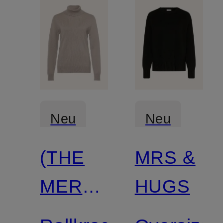
Neu
Neu
(THE
MRS &
Zertifiziert
MERCER)
HUGS
N.Y.