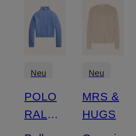
Neu
Neu
POLO
MRS &
Zertifiziert
RALPH
HUGS
LAUREN