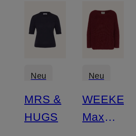
Neu
Neu
MRS &
WEEKEN
Zertifiziert
HUGS
Max
Mara