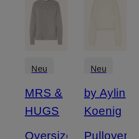
Neu
Neu
MRS &
by Aylin
Zertifiziert
HUGS
Koenig
Oversized-
Pullover