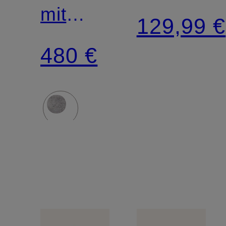
mit
129,99 €
Pailletten
480 €