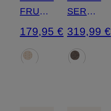
FRUG
SERENA
mit 3/4-
mit
179,95 €
319,99 €
Arm
Cashmer
und
Mohair