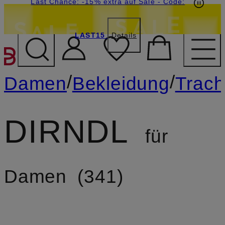
15€-Willkommensgutschein mit Beyond sichern
Last Chance: -15% extra auf Sale
- Code:
LAST15
Details
ZUM HAUPTINHALT ÜBE
/
/
Damen
Bekleidung
Trach
DIRNDL
für
Damen
341