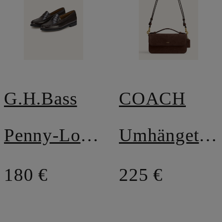
G.H.Bass
COACH
Penny-Loafer WEEJUN II
Umhängetasche ELORA
180 €
225 €