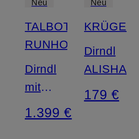
Neu
Neu
TALBOT
KRÜGER
RUNHOF
Dirndl
Dirndl
ALISHA
mit
179 €
Glitzergarn
1.399 €
und