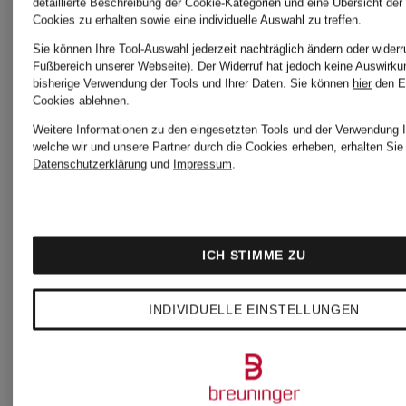
detaillierte Beschreibung der Cookie-Kategorien und eine Übersicht der
Cookies zu erhalten sowie eine individuelle Auswahl zu treffen.
Dirndl
Dirndl
Sie können Ihre Tool-Auswahl jederzeit nachträglich ändern oder widerr
Fußbereich unserer Webseite). Der Widerruf hat jedoch keine Auswirku
HASELB
bisherige Verwendung der Tools und Ihrer Daten.
Sie können
hier
den E
CONNY
Cookies ablehnen.
Weitere Informationen zu den eingesetzten Tools und der Verwendung I
mit
welche wir und unsere Partner durch die Cookies erheben, erhalten Sie 
1.299 €
699,99 €
Datenschutzerklärung
und
Impressum
.
Spitze
ICH STIMME ZU
INDIVIDUELLE EINSTELLUNGEN