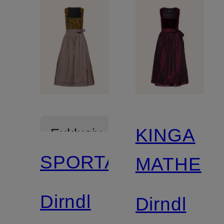
KINGA
Exklusiv
SPORTALM
MATHE
Neu
Dirndl
Dirndl