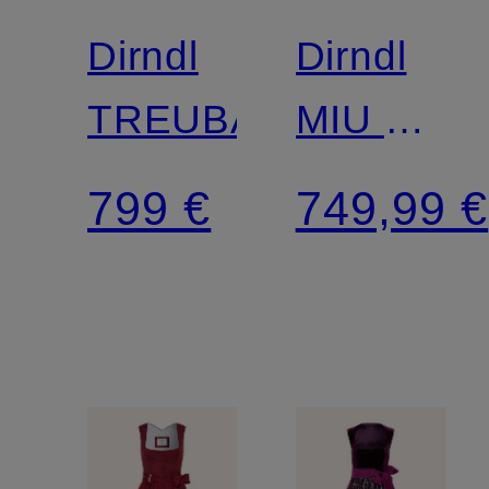
Dirndl
Dirndl
TREUBACH
MIU mit
Glitzergar
799 €
749,99 €