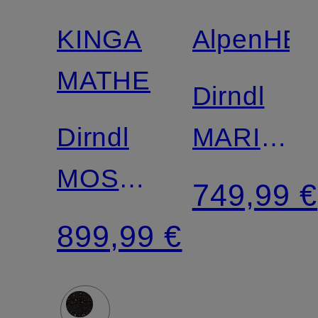
KINGA
AlpenHE
MATHE
Dirndl
Dirndl
MARIE
MOSTAR
mit
749,99 €
mit
Leinen
899,99 €
Glitzergarn
und
Rüschen