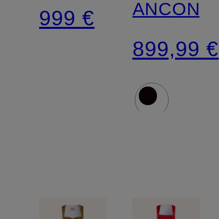
ANCONA
999 €
899,99 €