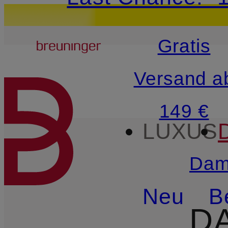
15€-Willkommensg
Breuninger
Gratis
ZUM HAUPTINHALT ÜBE
Versand a
149 €
LUXUS
Dam
Neu
B
D