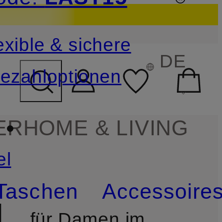
sichern
exible & sichere
FELD ÜBERSPRINGEN
DE
ezahloptionen
ER
HOME & LIVING
el
Taschen
Accessoire
L
für Damen im