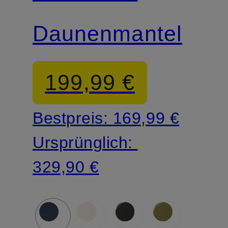
Daunenmantel
199,99 €
Bestpreis:
169,99 €
Ursprünglich:
329,90 €