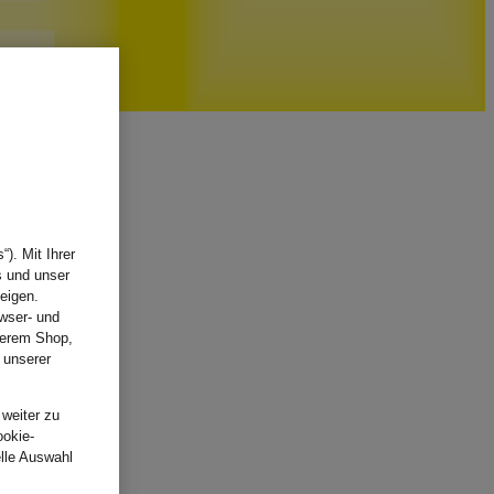
). Mit Ihrer
s und unser
eigen.
wser- und
nserem Shop,
 unserer
.
 weiter zu
ookie-
elle Auswahl