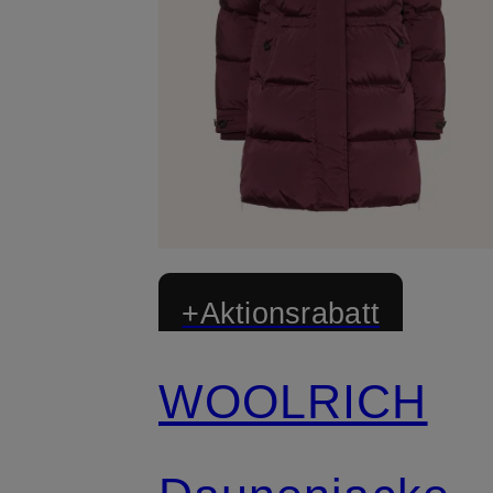
+Aktionsrabatt
WOOLRICH
Exklusiv