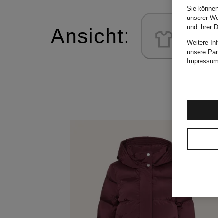
Sie können
unserer We
und Ihrer 
Ansicht:
Weitere In
unsere Par
Impressu