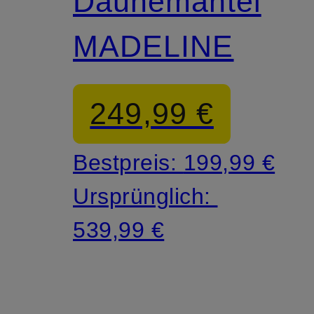
Daunemantel
MADELINE
249,99 €
Bestpreis:
199,99 €
Ursprünglich:
539,99 €