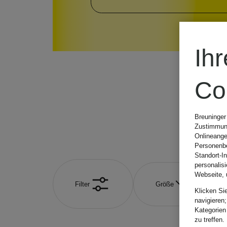
Ih
Co
Breuninger
Zustimmung
Onlineange
Personenbe
Standort-I
personalis
Webseite, 
Filter
Größe
Klicken Si
navigieren;
Kategorien
zu treffen.