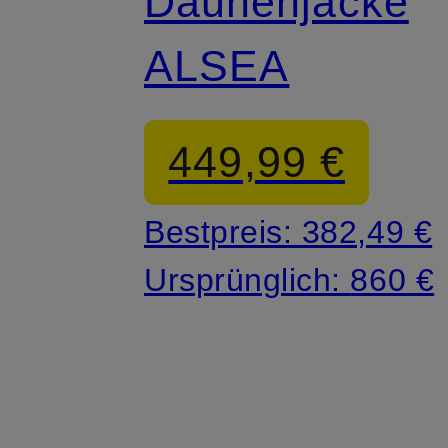
Daunenjacke
ALSEA
449,99 €
Bestpreis:
382,49 €
Ursprünglich:
860 €