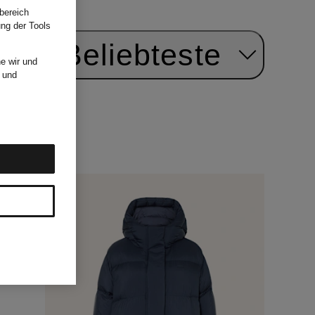
bereich
ung der Tools
ach:
Beliebteste
e wir und
und