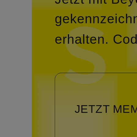
gekennzeichn
erhalten.
Cod
JETZT ME