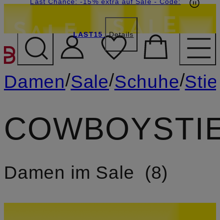
15€-Willkommensgutschein mit Beyond sichern
Last Chance: -15% extra auf Sale
- Code:
LAST15
Details
ZUM HAUPTINHALT ÜBE
/
/
/
Damen
Sale
Schuhe
Stie
COWBOYSTI
Damen im Sale
8