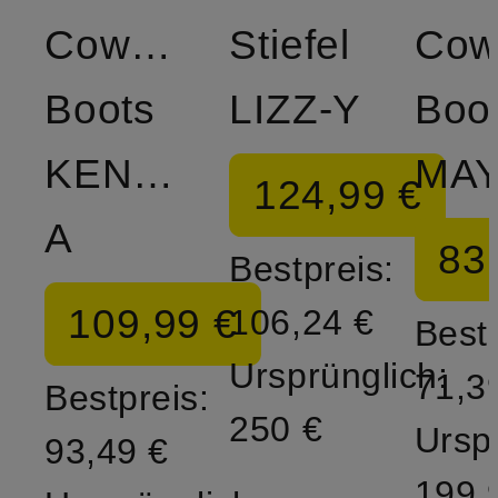
Cowboy
Stiefel
Cow
Boots
LIZZ-Y
Boo
KENDR-
MA
124,99 €
A
83
Bestpreis:
109,99 €
106,24 €
Bestp
Ursprünglich:
71,3
Bestpreis:
250 €
Ursp
93,49 €
199,