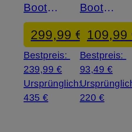
Boots
Boots
ABIGAIL
KENDR-
299,99 €
109,99
C
A
Bestpreis:
Bestpreis:
239,99 €
93,49 €
Ursprünglich:
Ursprünglic
435 €
220 €