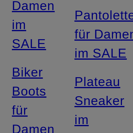
Damen
Pantolett
im
für Dame
SALE
im SALE
Biker
Plateau
Boots
Sneaker
für
im
Damen