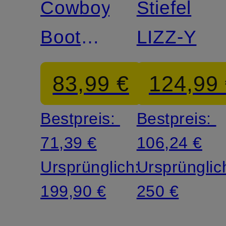
Cowboy
Stiefel
Boots
LIZZ-Y
MAYER
83,99 €
124,99
Bestpreis:
Bestpreis:
71,39 €
106,24 €
Ursprünglich:
Ursprünglic
199,90 €
250 €