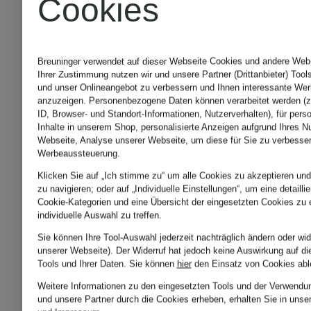
Cookies
für Dame
Fitnessschuhe
im SALE
Breuninger verwendet auf dieser Webseite Cookies und andere Web-T
Ihrer Zustimmung nutzen wir und unsere Partner (Drittanbieter) Tool
und unser Onlineangebot zu verbessern und Ihnen interessante Wer
für Damen im
anzuzeigen. Personenbezogene Daten können verarbeitet werden (z
Tennissc
ID, Browser- und Standort-Informationen, Nutzerverhalten), für pers
Inhalte in unserem Shop, personalisierte Anzeigen aufgrund Ihres N
SALE
Webseite, Analyse unserer Webseite, um diese für Sie zu verbesser
Werbeaussteuerung.
für Dame
Klicken Sie auf „Ich stimme zu“ um alle Cookies zu akzeptieren und
zu navigieren; oder auf „Individuelle Einstellungen“, um eine detaill
High
SALE
Cookie-Kategorien und eine Übersicht der eingesetzten Cookies zu e
individuelle Auswahl zu treffen.
Sie können Ihre Tool-Auswahl jederzeit nachträglich ändern oder wid
Sneaker
unserer Webseite). Der Widerruf hat jedoch keine Auswirkung auf di
Tools und Ihrer Daten.
Sie können
hier
den Einsatz von Cookies abl
Weiße
Weitere Informationen zu den eingesetzten Tools und der Verwendun
für
und unsere Partner durch die Cookies erheben, erhalten Sie in unse