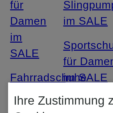
für
Slingpum
Damen
im SALE
im
Sportsch
SALE
für Dame
Fahrradschuhe
im SALE
für Damen im
Ihre Zustimmung 
Stiefelett
SALE