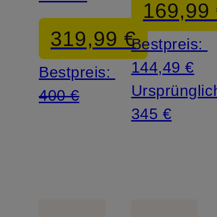
169,99
319,99 €
Bestpreis:
144,49 €
Bestpreis:
Ursprünglic
400 €
345 €