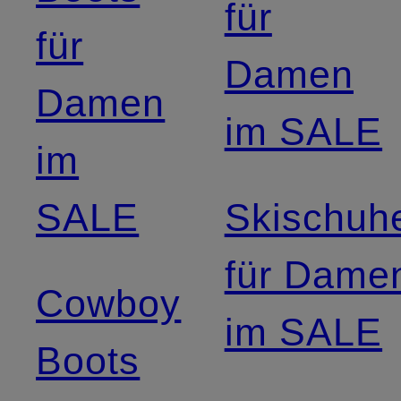
für
für
Damen
Damen
im SALE
im
SALE
Skischuh
für Dame
Cowboy
im SALE
Boots