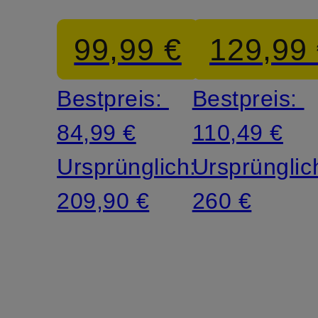
ALICE02
FAME
99,99 €
129,99
Bestpreis:
Bestpreis:
84,99 €
110,49 €
Ursprünglich:
Ursprünglic
209,90 €
260 €