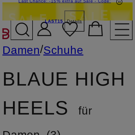
15€-Willkommensgutschein mit Beyond sichern
Last Chance: -15% extra auf Sale
- Code:
LAST15
Details
ZUM HAUPTINHALT ÜBE
/
Damen
Schuhe
BLAUE HIGH
HEELS
für
Damen
3