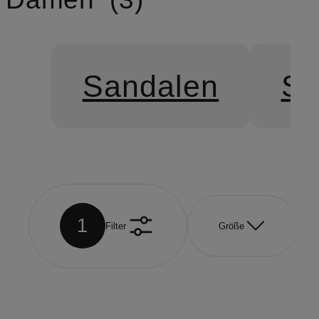
Sandalen
Sn
1
Filter
Größe