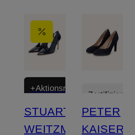
+Aktionsrabatt
Zertifiziert
STUART
PETER
WEITZMAN
KAISER