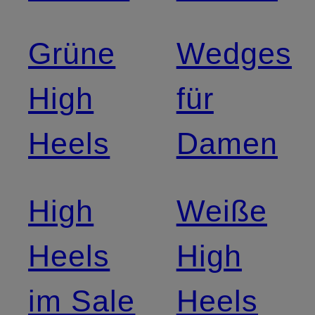
Grüne
Wedges
High
für
Heels
Damen
High
Weiße
Heels
High
im Sale
Heels