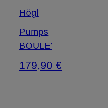
Högl
Pumps
BOULEVARD
179,90 €