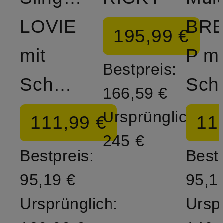
LOVIE
BRE
195,99 €
mit
P mi
Bestpreis:
Schmucksteinen
Sc
166,59 €
Ursprünglich:
111,99 €
11
245 €
Bestpreis:
Bestp
95,19 €
95,1
Ursprünglich:
Ursp