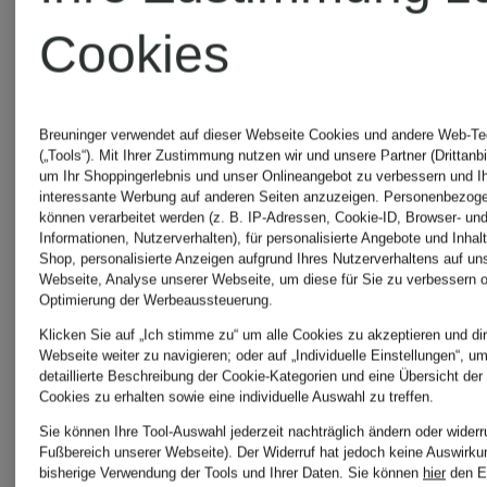
Cookies
Högl
STEVE
Breuninger verwendet auf dieser Webseite Cookies und andere Web-Te
Schuhe
MADDEN
(„Tools“). Mit Ihrer Zustimmung nutzen wir und unsere Partner (Drittanbi
um Ihr Shoppingerlebnis und unser Onlineangebot zu verbessern und I
interessante Werbung auf anderen Seiten anzuzeigen. Personenbezog
Schuhe
können verarbeitet werden (z. B. IP-Adressen, Cookie-ID, Browser- und
Informationen, Nutzerverhalten), für personalisierte Angebote und Inhal
KURT
Shop, personalisierte Anzeigen aufgrund Ihres Nutzerverhaltens auf un
Webseite, Analyse unserer Webseite, um diese für Sie zu verbessern o
Optimierung der Werbeaussteuerung.
GEIGER
Klicken Sie auf „Ich stimme zu“ um alle Cookies zu akzeptieren und dir
Webseite weiter zu navigieren; oder auf „Individuelle Einstellungen“, u
detaillierte Beschreibung der Cookie-Kategorien und eine Übersicht der
Schuhe
Cookies zu erhalten sowie eine individuelle Auswahl zu treffen.
Sie können Ihre Tool-Auswahl jederzeit nachträglich ändern oder widerr
Fußbereich unserer Webseite). Der Widerruf hat jedoch keine Auswirku
bisherige Verwendung der Tools und Ihrer Daten.
Sie können
hier
den E