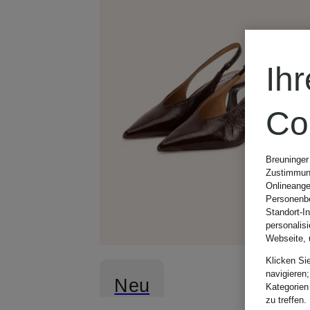
Ih
Co
Breuninger
Zustimmung
Onlineange
Personenbe
Standort-I
personalis
Webseite, 
Klicken Si
navigieren;
Neu
Kategorien
zu treffen.