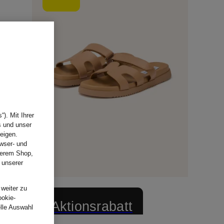
). Mit Ihrer
s und unser
eigen.
wser- und
nserem Shop,
 unserer
.
 weiter zu
ookie-
+Aktionsrabatt
elle Auswahl