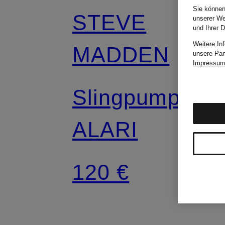
Sie können
STEVE
unserer We
und Ihrer 
Weitere In
MADDEN
unsere Par
Impressu
Slingpumps
ALARI
120 €