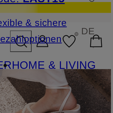
sichern
exible & sichere
FELD ÜBERSPRINGEN
DE
ezahloptionen
ER
HOME & LIVING