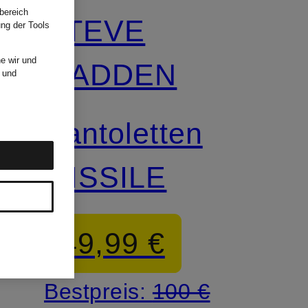
bereich
STEVE
ung der Tools
e wir und
MADDEN
und
Pantoletten
MISSILE
49,99 €
Bestpreis:
100 €