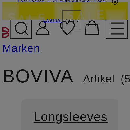
15€-Willkommensgutschein mit Beyond sichern
Last Chance: -15% extra auf Sale
- Code:
LAST15
Details
ZUM HAUPTINHALT ÜBE
Marken
BOVIVA
Artikel
Longsleeves