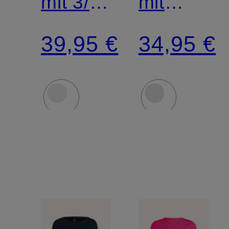
mit 3/4-
mit
Arm
Schmucks
39,95 €
34,95 €