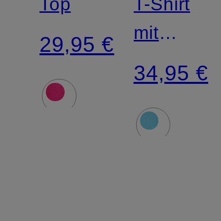
Top
T-Shirt
mit
29,95 €
Schmucks
34,95 €