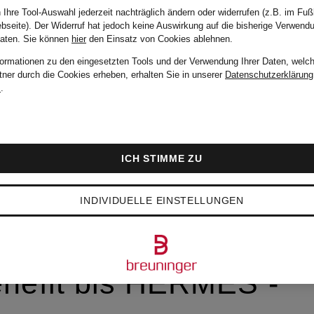
 Ihre Tool-Auswahl jederzeit nachträglich ändern oder widerrufen (z.B. im Fuß
bseite). Der Widerruf hat jedoch keine Auswirkung auf die bisherige Verwend
Daten.
Sie können
hier
den Einsatz von Cookies ablehnen.
formationen zu den eingesetzten Tools und der Verwendung Ihrer Daten, welch
TY-LABELS FÜR
tner durch die Cookies erheben, erhalten Sie in unserer
Datenschutzerklärung
m
.
ELLE MAKE-UP-
ICH STIMME ZU
NDS
INDIVIDUELLE EINSTELLUNGEN
nefit bis HERMÈS -