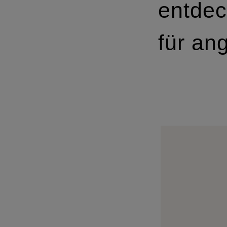
entdec
für an