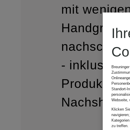
mit wenige
Handgriffen
Ih
nachschmi
Co
- inklusive
Breuninger
Zustimmung
Onlineange
Produkte z
Personenbe
Standort-I
personalis
Nachshopp
Webseite, 
Klicken Si
navigieren;
Kategorien
zu treffen.