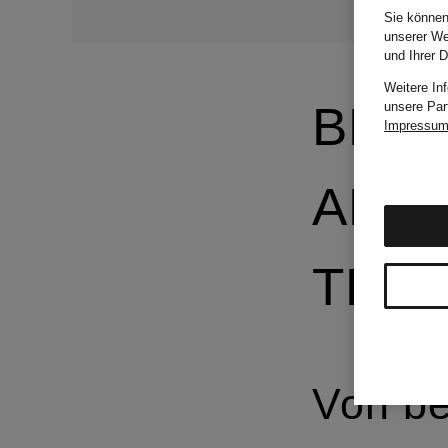
Sie können
unserer We
und Ihrer 
Weitere In
BEAU
unsere Par
Impressu
AKTU
TRE
Von be