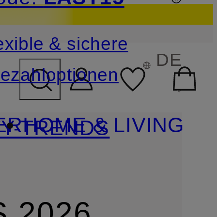
sichern
exible & sichere
FELD ÜBERSPRINGEN
DE
ezahloptionen
ER
HOME & LIVING
Y-TRENDS
 2026