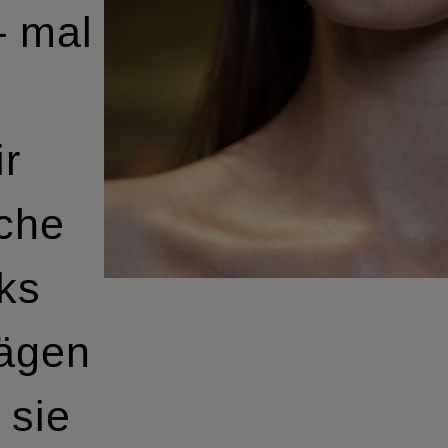
– mal
r
lche
ks
rägen
 sie