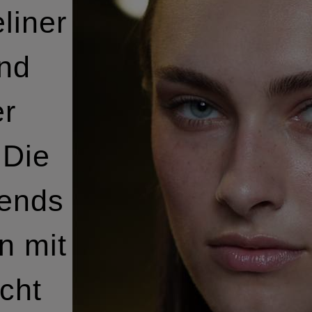
liner
und
er
 Die
ends
n mit
icht