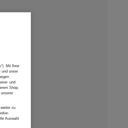
). Mit Ihrer
s und unser
eigen.
wser- und
nserem Shop,
 unserer
.
 weiter zu
ookie-
elle Auswahl