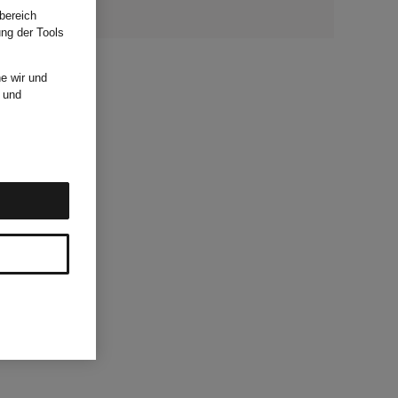
bereich
ung der Tools
e wir und
und