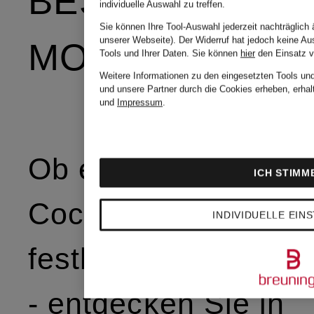
BESONDERE
individuelle Auswahl zu treffen.
Sie können Ihre Tool-Auswahl jederzeit nachträglich 
unserer Webseite). Der Widerruf hat jedoch keine Au
MOMENTE
Tools und Ihrer Daten.
Sie können
hier
den Einsatz v
Weitere Informationen zu den eingesetzten Tools und
und unsere Partner durch die Cookies erheben, erhal
und
Impressum
.
Ob elegante
ICH STIMM
Cocktail-Events ode
INDIVIDUELLE EIN
festliche Hochzeite
- entdecken Sie in