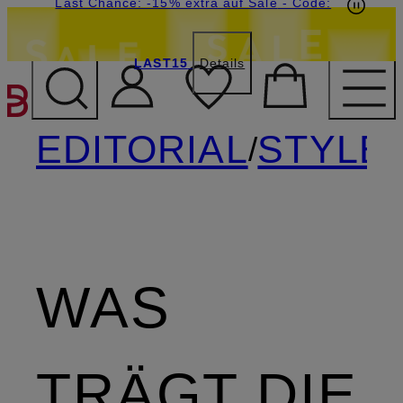
15€-Willkommensgutschein mit Beyond sichern
Last Chance: -15% extra auf Sale
- Code:
LAST15
Details
ZUM HAUPTINHALT ÜBE
EDITORIAL
STYLE
/
WAS
TRÄGT DIE