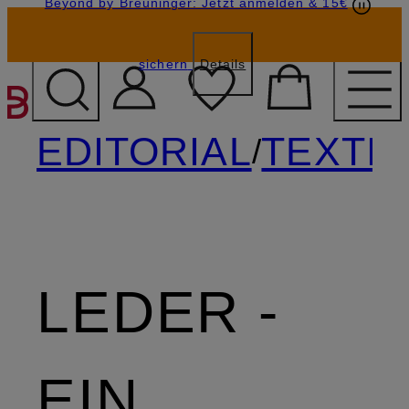
Beyond by Breuninger: Jetzt anmelden & 15€
Geschenkkarten
GESCHENK20
sichern
Details
ZUM HAUPTINHALT ÜBE
EDITORIAL
TEXTI
/
LEDER -
EIN