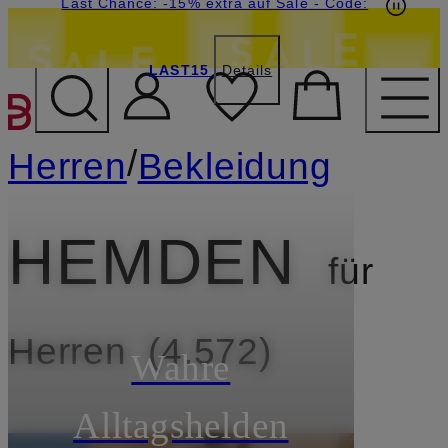
15€-Willkommensgutschein mit Beyond sichern
Last Chance: -15% extra auf Sale
- Code:
LAST15
Details
ZUM HAUPTINHALT ÜBE
/
Herren
Bekleidung
HEMDEN
für
Herren
4.572
Wahre
Alltagshelden