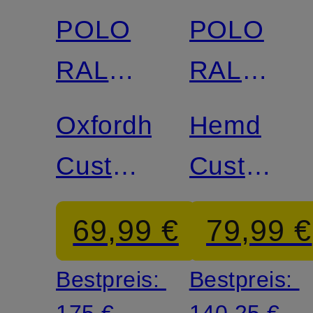
POLO
POLO
RALPH
RALPH
LAUREN
LAUREN
Oxfordhemd
Hemd
Custom
Custom
Fit
Fit
69,99 €
79,99 €
Bestpreis:
Bestpreis:
175 €
140,25 €