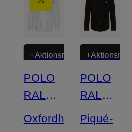
+Aktionsrabatt
+Aktionsraba
POLO
POLO
RALPH
RALPH
LAUREN
LAUREN
Oxfordhemd
Piqué-