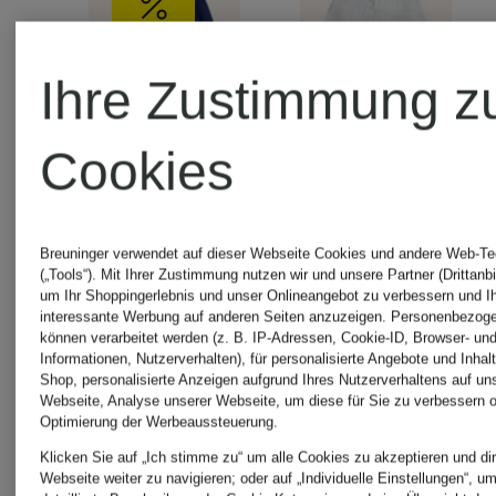
Ihre Zustimmung z
Cookies
+Aktionsrabatt
+Aktionsraba
Breuninger verwendet auf dieser Webseite Cookies und andere Web-Te
(„Tools“). Mit Ihrer Zustimmung nutzen wir und unsere Partner (Drittanbi
POLO
POLO
um Ihr Shoppingerlebnis und unser Onlineangebot zu verbessern und I
interessante Werbung auf anderen Seiten anzuzeigen. Personenbezog
können verarbeitet werden (z. B. IP-Adressen, Cookie-ID, Browser- und
RALPH
RALPH
Informationen, Nutzerverhalten), für personalisierte Angebote und Inhal
Shop, personalisierte Anzeigen aufgrund Ihres Nutzerverhaltens auf un
Webseite, Analyse unserer Webseite, um diese für Sie zu verbessern o
LAUREN
LAUREN
Optimierung der Werbeaussteuerung.
Strickhemd
Leinenhe
Klicken Sie auf „Ich stimme zu“ um alle Cookies zu akzeptieren und dir
Webseite weiter zu navigieren; oder auf „Individuelle Einstellungen“, u