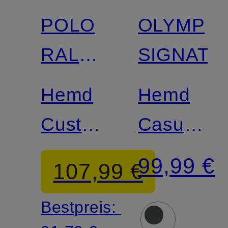
POLO
OLYMP
Zertifiziert
RALPH
SIGNATU
LAUREN
Hemd
Hemd
Custom
Casual
Fit
tailored
99,99 €
107,99 €
fit
Bestpreis: