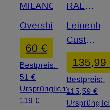
MILANO
RALPH
LAUREN
Overshirt
Leinenhe
Custom
60 €
Fit
135,99
Bestpreis:
51 €
Bestpreis:
Ursprünglich:
115,59 €
119 €
Ursprünglic