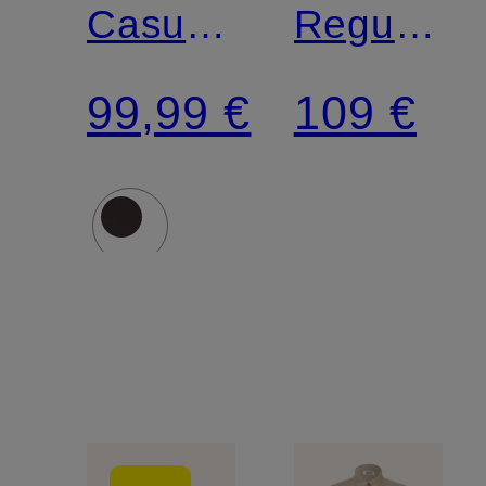
Casual
Regular
tailored
Fit
99,99 €
109 €
fit