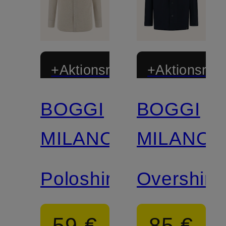
+Aktionsrabatt
+Aktionsraba
BOGGI
BOGGI
MILANO
MILANO
Poloshirt
Overshirt
59 €
85 €