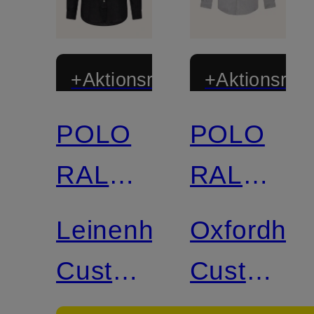
+Aktionsrabatt
+Aktionsraba
POLO
POLO
RALPH
RALPH
LAUREN
LAUREN
Leinenhemd
Oxfordhe
Custom
Custom
Fit
Fit