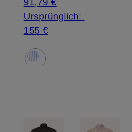
91,79 €
Ursprünglich:
155 €