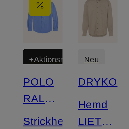
+Aktionsrabatt
Neu
POLO
DRYKOR
RALPH
Hemd
LAUREN
Strickhemd
LIET