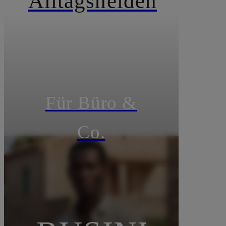
Alltagshelden
Für Büro &
Co.