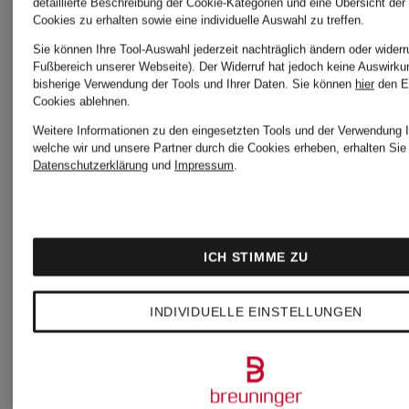
detaillierte Beschreibung der Cookie-Kategorien und eine Übersicht der
Comfort
Custom
Cookies zu erhalten sowie eine individuelle Auswahl zu treffen.
Sie können Ihre Tool-Auswahl jederzeit nachträglich ändern oder widerr
Fit
Fit
Fußbereich unserer Webseite). Der Widerruf hat jedoch keine Auswirku
bisherige Verwendung der Tools und Ihrer Daten.
Sie können
hier
den E
69,99 €
145,99
Cookies ablehnen.
Weitere Informationen zu den eingesetzten Tools und der Verwendung I
welche wir und unsere Partner durch die Cookies erheben, erhalten Sie 
Bestpreis:
Bestpreis:
Datenschutzerklärung
und
Impressum
.
145 €
124,09 €
Ursprünglic
ICH STIMME ZU
195 €
INDIVIDUELLE EINSTELLUNGEN