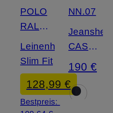
POLO
NN.07
RALPH
Jeanshe
LAUREN
Leinenhemd
CASPER
Slim Fit
Regular
190 €
Fit
128,99 €
Bestpreis: