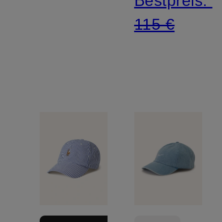
Bestpreis:
ACG
115 €