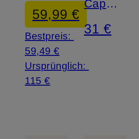
Cap
59,99 €
MIDI
31 €
Bestpreis:
9TWENT
59,49 €
Ursprünglich:
115 €