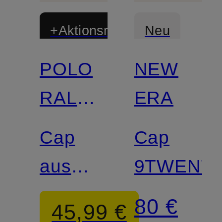
+Aktionsrabatt
Neu
POLO
NEW
RALPH
ERA
LAUREN
Cap
Cap
aus
9TWENT
Leinen
80 €
45,99 €