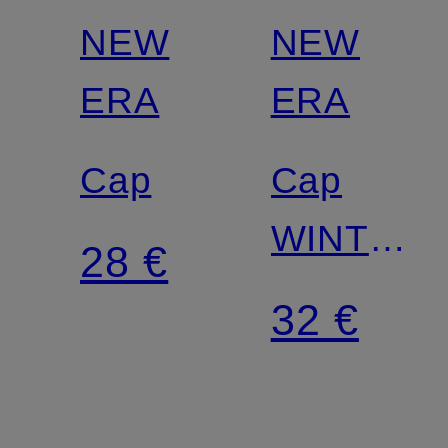
NEW
NEW
ERA
ERA
Cap
Cap
WINTER
28 €
BORG
32 €
9FORTY