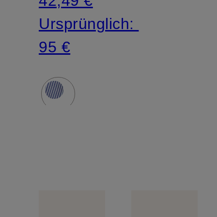
42,49 €
Ursprünglich:
95 €