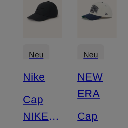
Neu
Neu
Nike
NEW
ERA
Cap
NIKE
Cap