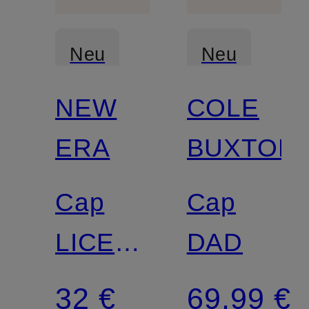
Neu
Neu
NEW
COLE
ERA
BUXTON
Cap
Cap
LICENCE
DAD
PLATE
32 €
69,99 €