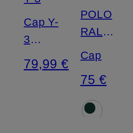
POLO
Cap Y-
RALPH
3
LAUREN
Cap
LOGO
79,99 €
75 €