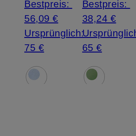
Bestpreis:
Bestpreis:
56,09 €
38,24 €
Ursprünglich:
Ursprünglic
75 €
65 €