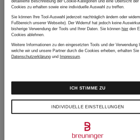
Cap
detaillierte Beschreibung der Cookie-Kategorien und eine Übersicht der
75 €
Cookies zu erhalten sowie eine individuelle Auswahl zu treffen.
GRAPHIC
Sie können Ihre Tool-Auswahl jederzeit nachträglich ändern oder widerr
Fußbereich unserer Webseite). Der Widerruf hat jedoch keine Auswirku
bisherige Verwendung der Tools und Ihrer Daten.
Sie können
hier
den E
9FORTY
Cookies ablehnen.
32 €
Weitere Informationen zu den eingesetzten Tools und der Verwendung I
MC
welche wir und unsere Partner durch die Cookies erheben, erhalten Sie 
Datenschutzerklärung
und
Impressum
.
ICH STIMME ZU
INDIVIDUELLE EINSTELLUNGEN