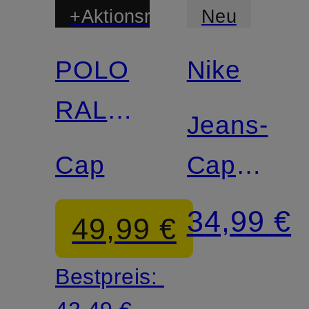
+Aktionsrabatt
Neu
POLO
Nike
RALPH
Jeans-
LAUREN
Cap
Cap
CLUB
34,99 €
49,99 €
Bestpreis: