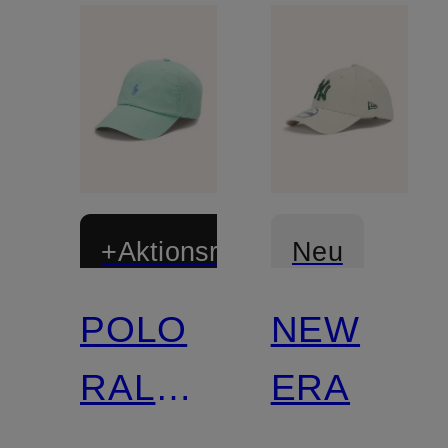
+Aktionsrabatt
Neu
POLO
NEW
RALPH
ERA
LAUREN