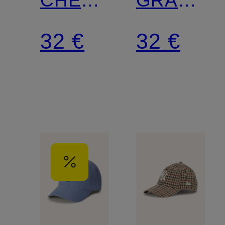
9TWENTY®
9FORTY
32 €
32 €
AF
MC