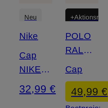
Neu
+Aktionsraba
Nike
POLO
RALPH
Cap
LAUREN
NIKE
Cap
CLUB
32,99 €
49,99 €
UNSTRUCTURED