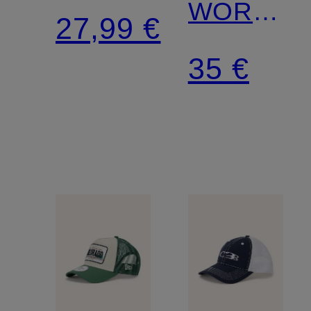
DRI-FIT
WORDMA
27,99 €
CLUB
SUEDE
35 €
STRUCTURED
E-
SWOOSH
FRAME