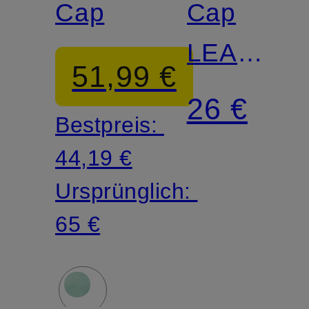
Cap
Cap
LEAGUE
51,99 €
ESSENTI
26 €
Bestpreis:
9FORTY
44,19 €
Ursprünglich:
65 €