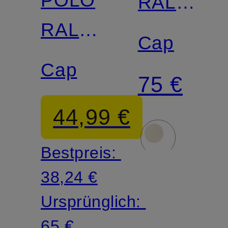
RALPH
RALPH
LAUREN
Cap
LAUREN
Cap
75 €
44,99 €
Bestpreis:
38,24 €
Ursprünglich:
65 €