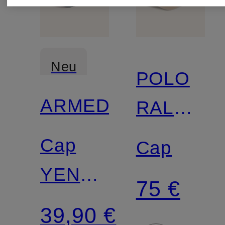
Neu
POLO
ARMEDANGELS
RALPH
Zertifiziert
LAUREN
Cap
Cap
YENAAS
75 €
BOLD
39,90 €