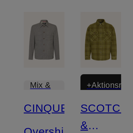
+Aktionsraba
Mix &
Match
CINQUE
SCOTCH
&
Overshirt