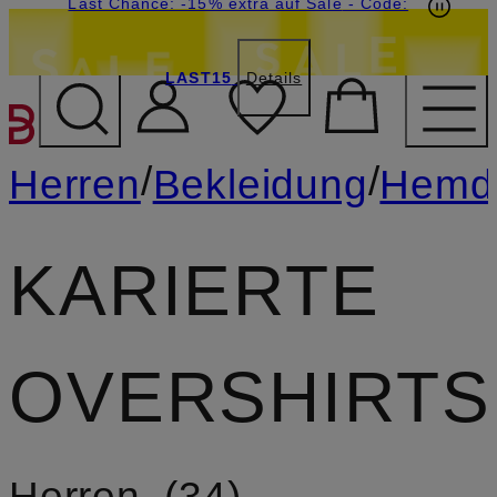
15€-Willkommensgutschein mit Beyond sichern
Last Chance: -15% extra auf Sale
- Code:
LAST15
Details
ZUM HAUPTINHALT ÜBE
/
/
Herren
Bekleidung
Hemd
KARIERTE
OVERSHIRTS
Herren
34