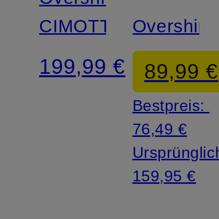
SODA
CIMOTTO
Overshirt
199,99 €
89,99 €
Bestpreis:
76,49 €
Ursprünglic
159,95 €