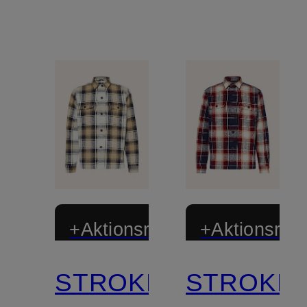
+Aktionsrabatt
+Aktionsraba
STROKESMAN'S
STROKES