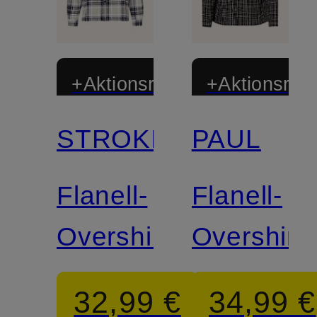
+Aktionsrabatt
+Aktionsraba
STROKESMAN'S
PAUL
Flanell-
Flanell-
Overshirt
Overshirt
32,99 €
34,99 €