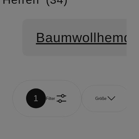
Baumwollhemd
1
Filter
Größe