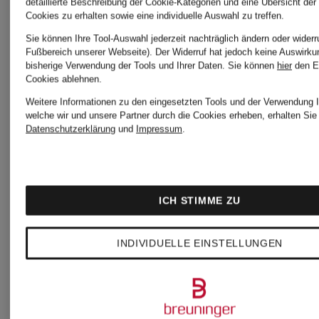
detaillierte Beschreibung der Cookie-Kategorien und eine Übersicht der
Cookies zu erhalten sowie eine individuelle Auswahl zu treffen.
Sie können Ihre Tool-Auswahl jederzeit nachträglich ändern oder widerr
Fußbereich unserer Webseite). Der Widerruf hat jedoch keine Auswirku
bisherige Verwendung der Tools und Ihrer Daten.
Sie können
hier
den E
Cookies ablehnen.
Weitere Informationen zu den eingesetzten Tools und der Verwendung I
+Aktionsrabatt
+Aktionsraba
welche wir und unsere Partner durch die Cookies erheben, erhalten Sie 
Datenschutzerklärung
und
Impressum
.
MAERZ
camel
ICH STIMME ZU
MUENCHEN
active
INDIVIDUELLE EINSTELLUNGEN
Overshirt
Fleece-
Overshirt