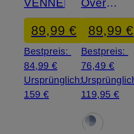
VENNEL
Overshirt
ERATO
89,99 €
89,99 €
Bestpreis:
Bestpreis:
84,99 €
76,49 €
Ursprünglich:
Ursprünglic
159 €
119,95 €