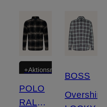
+Aktionsrabatt
BOSS
POLO
Overshirt
RALPH