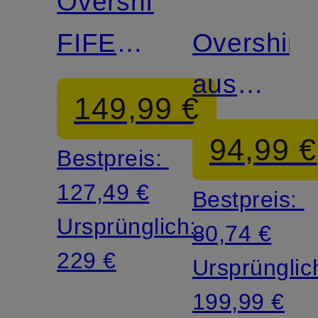
Overshirt
FIFE
Overshirt
mit
aus
149,99 €
Leinen
Leinen
94,99 €
Bestpreis:
127,49 €
Bestpreis:
Ursprünglich:
80,74 €
229 €
Ursprünglic
199,99 €