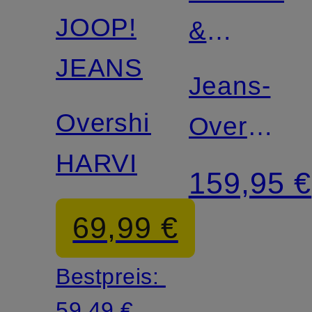
JOOP!
&
JEANS
SODA
Jeans-
Overshirt
Overshirt
HARVI
Loose
159,95 €
Fit
69,99 €
Bestpreis:
59,49 €