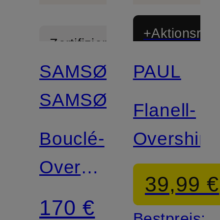
+Aktionsraba
Zertifiziert
SAMSØE
PAUL
SAMSØE
Flanell-
Bouclé-
Overshirt
Overshirt
39,99 €
SADAMON
170 €
Bestpreis: