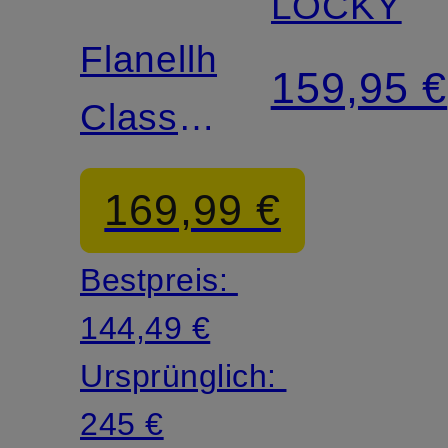
LOCKY
LAUREN
Flanellhemd
159,95 €
Classic
Fit
169,99 €
Bestpreis:
144,49 €
Ursprünglich:
245 €