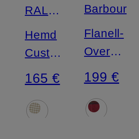
Barbour
RALPH
LAUREN
Flanell-
Hemd
Overshirt
Custom
WOODLA
Fit
199 €
165 €