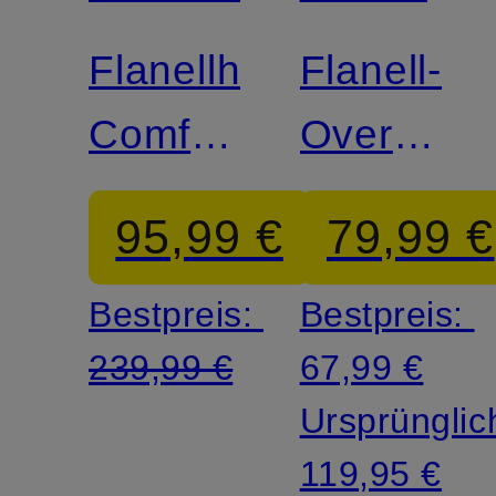
Flanellhemd
Flanell-
Comfort
Overshirt
Fit
ERATO
95,99 €
79,99 €
Bestpreis:
Bestpreis:
239,99 €
67,99 €
Ursprünglic
119,95 €