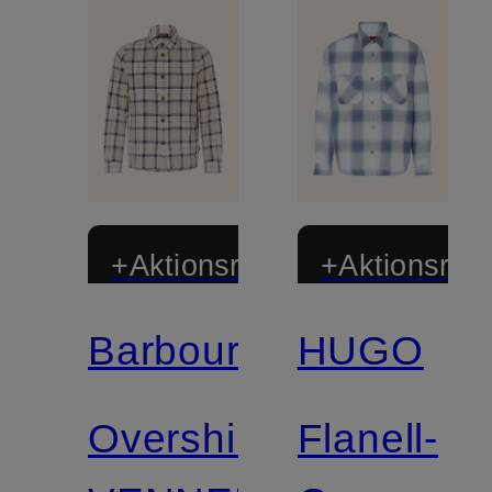
+Aktionsrabatt
+Aktionsraba
Barbour
HUGO
Overshirt
Flanell-