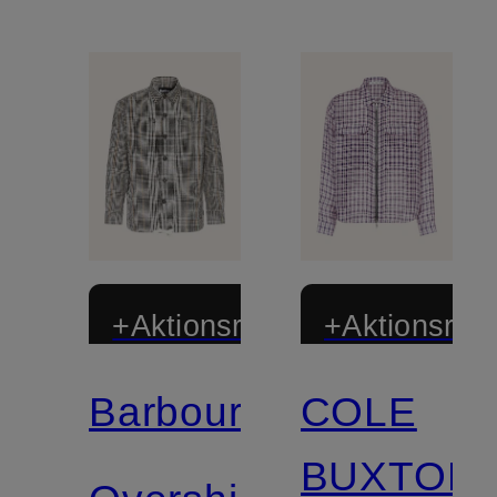
+Aktionsrabatt
+Aktionsraba
Barbour
COLE
BUXTON