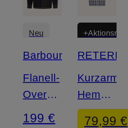
Neu
+Aktionsraba
Barbour
RETERNI
Flanell-
Kurzarm-
Overshirt
Hemd
WOODLANE
Comfort
199 €
79,99 €
Fit aus