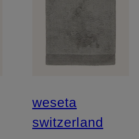
weseta
switzerland