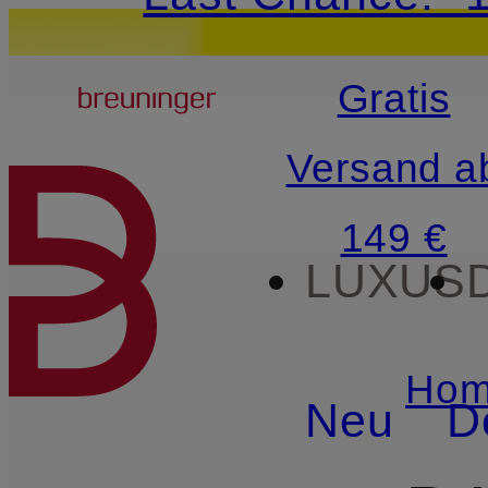
15€-Willkommensg
Breuninger
Gratis
ZUM HAUPTINHALT ÜBE
Versand a
149 €
LUXUS
Hom
Neu
D