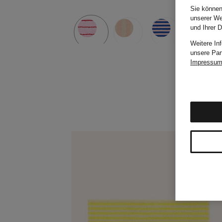
Sie können
unserer We
und Ihrer 
Weitere In
unsere Par
Impressu