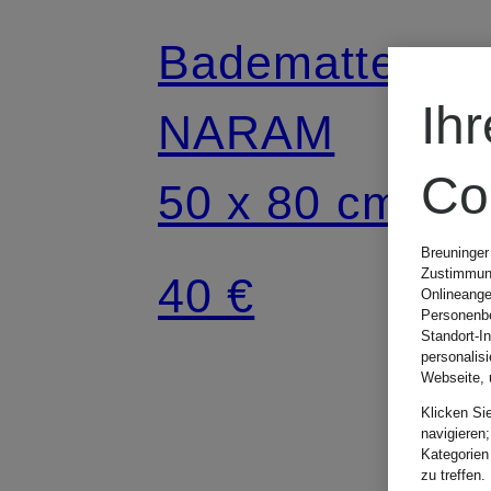
Badematte
Ih
NARAM
Co
50 x 80 cm
Breuninger
Zustimmung
40 €
Onlineange
Personenbe
Standort-I
personalis
Webseite, 
Klicken Si
navigieren;
Kategorien
zu treffen.