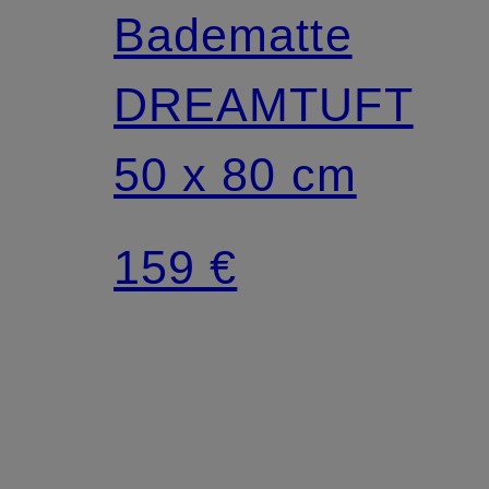
Badematte
DREAMTUFT
50 x 80 cm
159 €