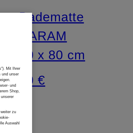
Badematte
NARAM
50 x 80 cm
). Mit Ihrer
s und unser
40 €
eigen.
wser- und
nserem Shop,
 unserer
.
 weiter zu
ookie-
elle Auswahl