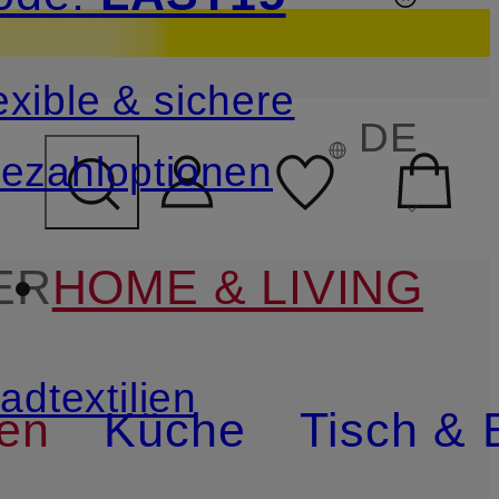
sichern
exible & sichere
FELD ÜBERSPRINGEN
DE
ezahloptionen
ER
HOME & LIVING
adtextilien
ien
Küche
Tisch & 