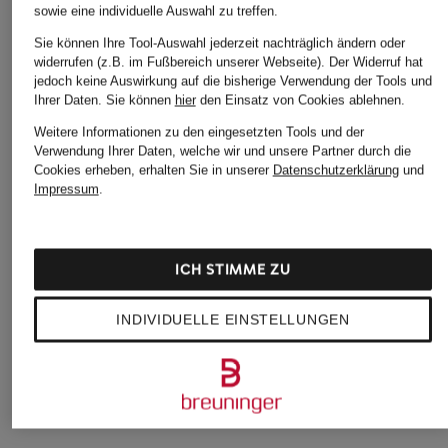
sowie eine individuelle Auswahl zu treffen.
Sie können Ihre Tool-Auswahl jederzeit nachträglich ändern oder
widerrufen (z.B. im Fußbereich unserer Webseite). Der Widerruf hat
jedoch keine Auswirkung auf die bisherige Verwendung der Tools und
Ihrer Daten.
Sie können
hier
den Einsatz von Cookies ablehnen.
Weitere Informationen zu den eingesetzten Tools und der
PATRIZIA PEPE
Verwendung Ihrer Daten, welche wir und unsere Partner durch die
+Aktionsrabatt
+Aktionsrabatt
Cookies erheben, erhalten Sie in unserer
Datenschutzerklärung
und
Flared Jeans
DIESEL
7 for all mankind
Impressum
.
179,99 €
Bootcut Jeans EBBEY
Jeans STOVEPIPE
STRAIGHT Straight 
69,99 €
ICH STIMME ZU
143,99 €
Bestpreis:
149,99 €
Bestpreis:
142,79 €
INDIVIDUELLE EINSTELLUNGEN
Ursprünglich:
239,99 