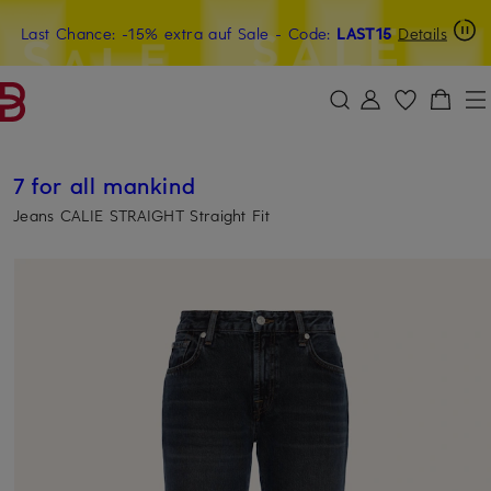
Last Chance: -15% extra auf Sale
15€-Willkommensgutschein mit Beyond sichern
- Code:
LAST15
Details
ZUM HAUPTINHALT ÜBERSPRINGEN
ZUM SUCHFELD ÜBERSPRINGE
7 for all mankind
Jeans CALIE STRAIGHT Straight Fit