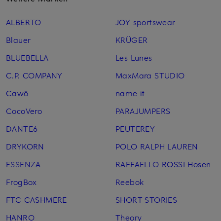
ALBERTO
JOY sportswear
Blauer
KRÜGER
BLUEBELLA
Les Lunes
C.P. COMPANY
MaxMara STUDIO
Cawö
name it
CocoVero
PARAJUMPERS
DANTE6
PEUTEREY
DRYKORN
POLO RALPH LAUREN
ESSENZA
RAFFAELLO ROSSI Hosen
FrogBox
Reebok
FTC CASHMERE
SHORT STORIES
HANRO
Theory