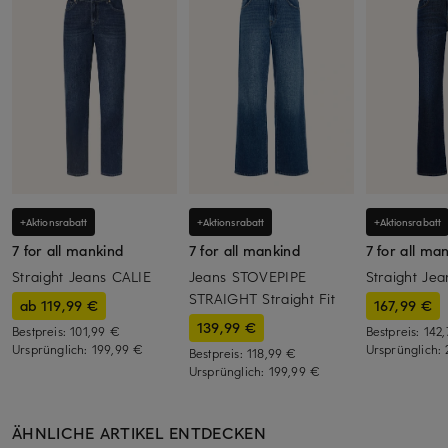
+Aktionsrabatt
+Aktionsrabatt
+Aktionsrabatt
7 for all mankind
7 for all mankind
7 for all ma
Straight Jeans CALIE
Jeans STOVEPIPE
Straight Je
STRAIGHT Straight Fit
ab 119,99 €
167,99 €
139,99 €
Bestpreis:
101,99 €
Bestpreis:
142
Ursprünglich:
199,99 €
Ursprünglich:
Bestpreis:
118,99 €
Ursprünglich:
199,99 €
ÄHNLICHE ARTIKEL ENTDECKEN