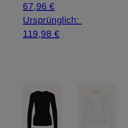
67,96 €
Ursprünglich:
119,98 €