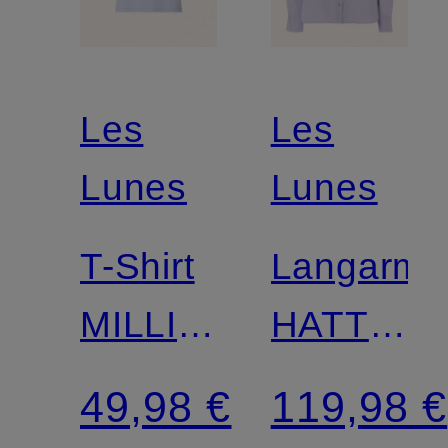
Les
Les
Lunes
Lunes
T-Shirt
Langarmb
MILLIE
HATTIE
SHIRT
SHIRT
49,98 €
119,98 €
BASIC
LOOSE