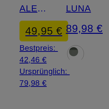
ALENA
LUNA
BODY
89,98 €
49,95 €
Bestpreis:
42,46 €
Ursprünglich:
79,98 €