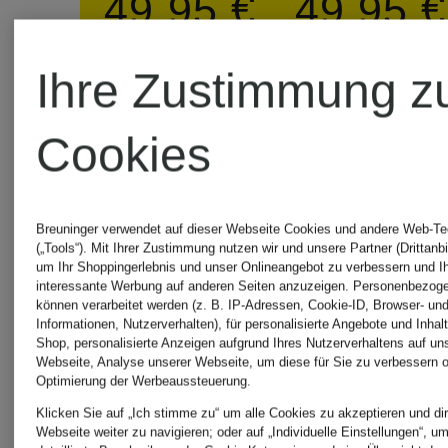
49,95 €
49,95 €
THERMO
THERMO
Bestpreis:
Bestpreis:
Ihre Zustimmung z
LONGSLEEVE
LONGSL
42,46 €
42,46 €
Cookies
Ursprünglich:
Ursprünglic
79,98 €
79,98 €
Breuninger verwendet auf dieser Webseite Cookies und andere Web-Te
(„Tools“). Mit Ihrer Zustimmung nutzen wir und unsere Partner (Drittanbi
um Ihr Shoppingerlebnis und unser Onlineangebot zu verbessern und I
interessante Werbung auf anderen Seiten anzuzeigen. Personenbezog
können verarbeitet werden (z. B. IP-Adressen, Cookie-ID, Browser- und
Informationen, Nutzerverhalten), für personalisierte Angebote und Inhal
Shop, personalisierte Anzeigen aufgrund Ihres Nutzerverhaltens auf un
Webseite, Analyse unserer Webseite, um diese für Sie zu verbessern o
Optimierung der Werbeaussteuerung.
Klicken Sie auf „Ich stimme zu“ um alle Cookies zu akzeptieren und dir
Webseite weiter zu navigieren; oder auf „Individuelle Einstellungen“, u