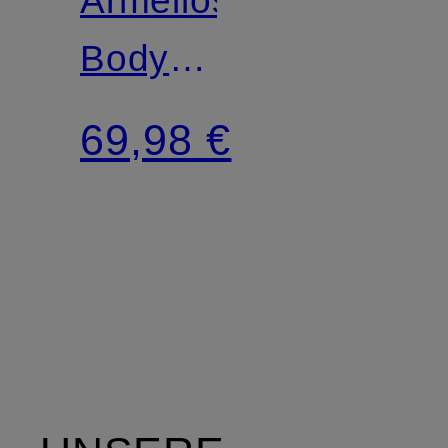
Body
RYLIEE
69,98 €
BODY
RIB