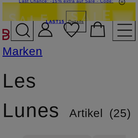
15€-Willkommensgutschein mit Beyond sichern
Last Chance: -15% extra auf Sale
- Code:
LAST15
Details
ZUM HAUPTINHALT ÜBE
Marken
Les
Lunes
Artikel
25