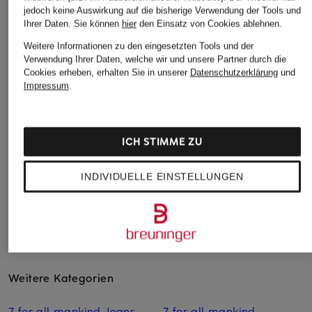
jedoch keine Auswirkung auf die bisherige Verwendung der Tools und
Ihrer Daten.
Sie können
hier
den Einsatz von Cookies ablehnen.
AGOLDE
7 for all mankind
+Aktionsrabatt
Weitere Informationen zu den eingesetzten Tools und der
Straight Jeans RILEY
Skinny Jeans
7 for all mankind
Verwendung Ihrer Daten, welche wir und unsere Partner durch die
RELAXED SKINNY
289,99 €
Cookies erheben, erhalten Sie in unserer
Datenschutzerklärung
und
Straight Jeans CALIE
249,99 €
Impressum
.
STRAIGHT
ab 143,99 €
Bestpreis:
142,79 €
ICH STIMME ZU
Ursprünglich:
239,99 €
INDIVIDUELLE EINSTELLUNGEN
Weitere Kategorien
7 for all mankind Jeans
7 for all mankind