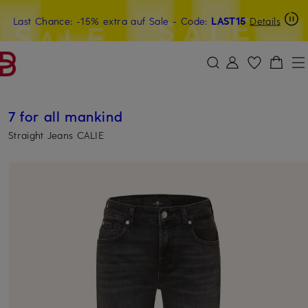
Last Chance: -15% extra auf Sale
15€-Willkommensgutschein mit Beyond sichern
- Code:
LAST15
Details
ZUM HAUPTINHALT ÜBERSPRINGEN
ZUM SUCHFELD ÜBERSPRINGE
7 for all mankind
Straight Jeans CALIE