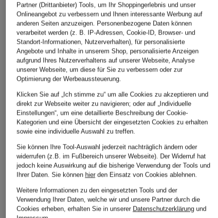
Men
Partner (Drittanbieter) Tools, um Ihr Shoppingerlebnis und unser
Radweste M KURO
Weste
Onlineangebot zu verbessern und Ihnen interessante Werbung auf
190 €
AIR VEST
anderen Seiten anzuzeigen. Personenbezogene Daten können
249,99 €
verarbeitet werden (z. B. IP-Adressen, Cookie-ID, Browser- und
80 €
Standort-Informationen, Nutzerverhalten), für personalisierte
Bestpreis:
212,49 €
Angebote und Inhalte in unserem Shop, personalisierte Anzeigen
Ursprünglich:
395 €
Bestpreis:
68 €
aufgrund Ihres Nutzerverhaltens auf unserer Webseite, Analyse
Ursprünglich:
100 €
unserer Webseite, um diese für Sie zu verbessern oder zur
Optimierung der Werbeaussteuerung.
Klicken Sie auf „Ich stimme zu“ um alle Cookies zu akzeptieren und
direkt zur Webseite weiter zu navigieren; oder auf „Individuelle
Einstellungen“, um eine detaillierte Beschreibung der Cookie-
Kategorien und eine Übersicht der eingesetzten Cookies zu erhalten
sowie eine individuelle Auswahl zu treffen.
Sie können Ihre Tool-Auswahl jederzeit nachträglich ändern oder
widerrufen (z.B. im Fußbereich unserer Webseite). Der Widerruf hat
Weitere Kategorien
jedoch keine Auswirkung auf die bisherige Verwendung der Tools und
Ihrer Daten.
Sie können
hier
den Einsatz von Cookies ablehnen.
adidas Adiletten
adidas Pink
Weitere Informationen zu den eingesetzten Tools und der
Verwendung Ihrer Daten, welche wir und unsere Partner durch die
adidas Argentinien
adidas Retro Sneaker
Cookies erheben, erhalten Sie in unserer
Datenschutzerklärung
und
Trikots WM 2026