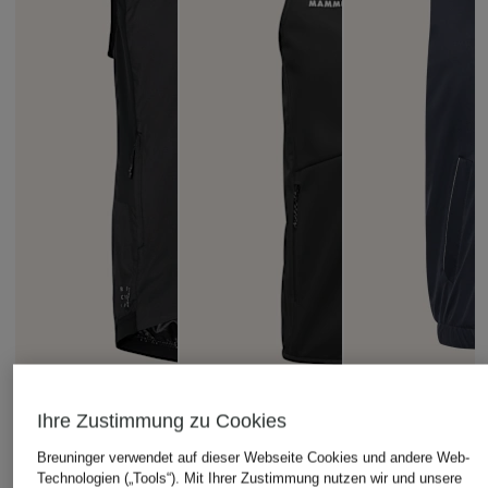
Ihre Zustimmung zu Cookies
MAMMUT
+Aktionsrabatt
+Aktionsrabatt
Breuninger verwendet auf dieser Webseite Cookies und andere Web-
Ultimate VIII SO Vest
Technologien („Tools“). Mit Ihrer Zustimmung nutzen wir und unsere
VAUDE
ETON