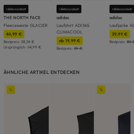
+Aktionsrabatt
+Aktionsrabatt
+Aktionsrabatt
THE NORTH FACE
adidas
adidas
Fleeceweste GLACIER
Laufshirt ADI365
Laufjacke A
CLIMACOOL
44,99 €
39,99 €
ab 19,99 €
Bestpreis:
38,24 €
Bestpreis:
80 
Ursprünglich:
64,99 €
Bestpreis:
35 €
ÄHNLICHE ARTIKEL ENTDECKEN