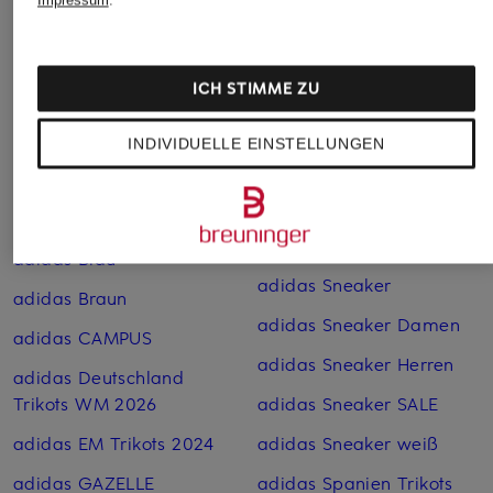
Impressum
.
adidas Rot
adidas Badehosen
adidas Sale
adidas Baumwoll-
adidas SAMBA
ICH STIMME ZU
Jogginghosen
adidas Schuhe
adidas Baumwoll-Shorts
INDIVIDUELLE EINSTELLUNGEN
adidas Schwarz
adidas Baumwoll­hosen
adidas Shorts
adidas Beige
adidas SL 72
adidas Blau
adidas Sneaker
adidas Braun
adidas Sneaker Damen
adidas CAMPUS
adidas Sneaker Herren
adidas Deutschland
Trikots WM 2026
adidas Sneaker SALE
adidas EM Trikots 2024
adidas Sneaker weiß
adidas GAZELLE
adidas Spanien Trikots