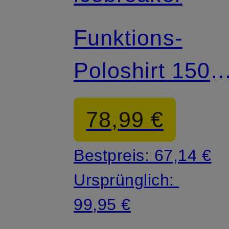
Funktions-
Poloshirt 150
TECH LITE III
78,99 €
aus
Bestpreis:
67,14 €
Merinowolle
Ursprünglich:
99,95 €