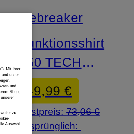
icebreaker
-
Funktionsshirt
150 TECH
). Mit Ihrer
s und unser
LITE aus
eigen.
49,99 €
wser- und
nserem Shop,
Merinowolle
 unserer
.
Bestpreis:
73,06 €
 weiter zu
ookie-
Ursprünglich:
elle Auswahl