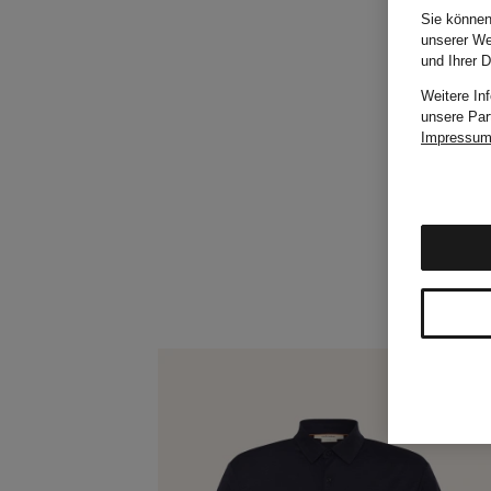
Sie können
unserer We
und Ihrer 
Weitere In
unsere Par
Impressu