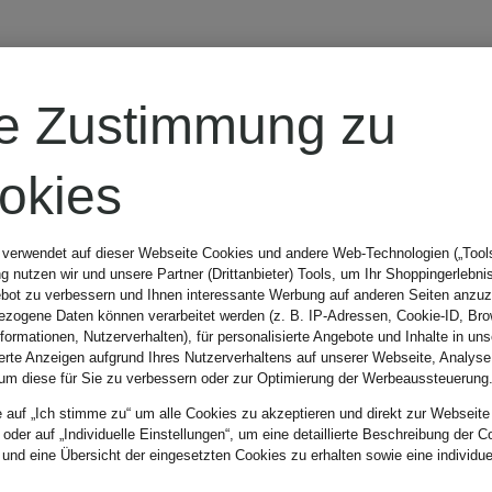
icebreaker
re Zustimmung zu
Funktionswäsche
okies
™
Shirt 200
 verwendet auf dieser Webseite Cookies und andere Web-Technologien („Tools“
 nutzen wir und unsere Partner (Drittanbieter) Tools, um Ihr Shoppingerlebni
OASIS aus
bot zu verbessern und Ihnen interessante Werbung auf anderen Seiten anzuz
69,99 €
zogene Daten können verarbeitet werden (z. B. IP-Adressen, Cookie-ID, Bro
nformationen, Nutzerverhalten), für personalisierte Angebote und Inhalte in u
Merinowolle
ierte Anzeigen aufgrund Ihres Nutzerverhaltens auf unserer Webseite, Analyse
um diese für Sie zu verbessern oder zur Optimierung der Werbeaussteuerung
Bestpreis:
59,49 €
e auf „Ich stimme zu“ um alle Cookies zu akzeptieren und direkt zur Webseite
 oder auf „Individuelle Einstellungen“, um eine detaillierte Beschreibung der C
Ursprünglich:
 und eine Übersicht der eingesetzten Cookies zu erhalten sowie eine individu