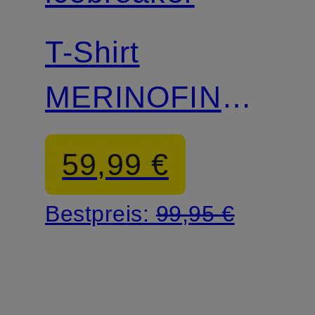
T-Shirt
MERINOFINE™
ACE aus
59,99 €
Merinowolle
Bestpreis:
99,95 €