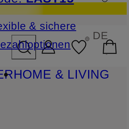
sichern
exible & sichere
FELD ÜBERSPRINGEN
DE
ezahloptionen
ER
HOME & LIVING