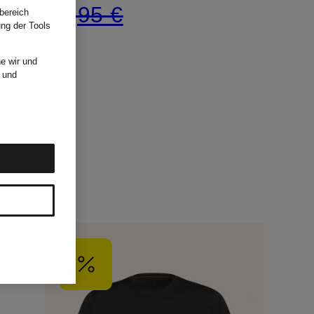
85,95 €
bereich
ung der Tools
e wir und
und