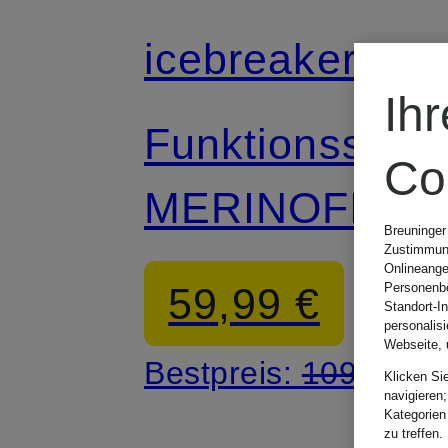
icebreaker
Ih
Funktionsshirt
Co
MERINOFINE
Breuninger
Zustimmung
ACE aus
Onlineange
59,99 €
Personenbe
Standort-I
Merinowolle
personalis
Webseite, 
Bestpreis:
109,95 €
Klicken Si
navigieren;
Kategorien
zu treffen.