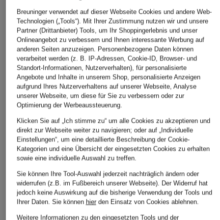
Breuninger verwendet auf dieser Webseite Cookies und andere Web-
adidas
adidas
adidas
Technologien („Tools“). Mit Ihrer Zustimmung nutzen wir und unsere
Heimtrikot
INTER MIAMI CF
OLYMPIQUE
Partner (Drittanbieter) Tools, um Ihr Shoppingerlebnis und unser
Onlineangebot zu verbessern und Ihnen interessante Werbung auf
ARGENTINA 26 für
25/26 MESSI
LYONNAIS 25/26
anderen Seiten anzuzeigen. Personenbezogene Daten können
Herren
HEIMTRIKOT
HEIMTRIKOT
verarbeitet werden (z. B. IP-Adressen, Cookie-ID, Browser- und
Weltmeisterschaft
AUTHENTIC
100 €
Standort-Informationen, Nutzerverhalten), für personalisierte
2026
Angebote und Inhalte in unserem Shop, personalisierte Anzeigen
160 €
aufgrund Ihres Nutzerverhaltens auf unserer Webseite, Analyse
100 €
unserer Webseite, um diese für Sie zu verbessern oder zur
Optimierung der Werbeaussteuerung.
Klicken Sie auf „Ich stimme zu“ um alle Cookies zu akzeptieren und
direkt zur Webseite weiter zu navigieren; oder auf „Individuelle
Einstellungen“, um eine detaillierte Beschreibung der Cookie-
Kategorien und eine Übersicht der eingesetzten Cookies zu erhalten
sowie eine individuelle Auswahl zu treffen.
Sie können Ihre Tool-Auswahl jederzeit nachträglich ändern oder
widerrufen (z.B. im Fußbereich unserer Webseite). Der Widerruf hat
jedoch keine Auswirkung auf die bisherige Verwendung der Tools und
Ihrer Daten.
Sie können
hier
den Einsatz von Cookies ablehnen.
Weitere Kategorien
Weitere Informationen zu den eingesetzten Tools und der