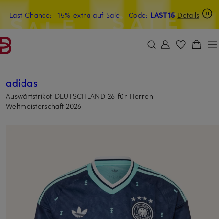
Last Chance: -15% extra auf Sale
15€-Willkommensgutschein mit Beyond sichern
- Code:
LAST15
Details
ZUM HAUPTINHALT ÜBERSPRINGEN
ZUM SUCHFELD ÜBERSPRINGE
adidas
Auswärtstrikot DEUTSCHLAND 26 für Herren
Weltmeisterschaft 2026