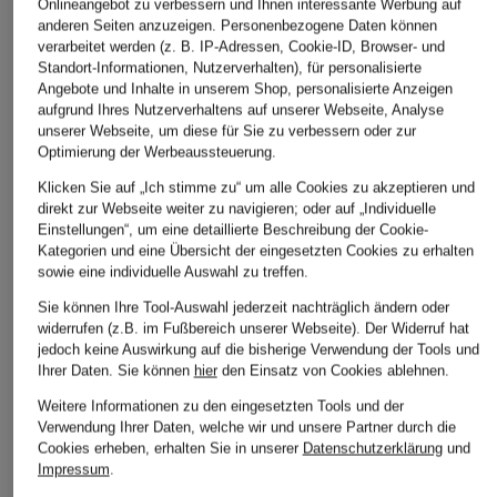
Onlineangebot zu verbessern und Ihnen interessante Werbung auf
Ursprünglich:
219,99 €
Weltmeisterschaft
anderen Seiten anzuzeigen. Personenbezogene Daten können
2026
verarbeitet werden (z. B. IP-Adressen, Cookie-ID, Browser- und
Standort-Informationen, Nutzerverhalten), für personalisierte
ab 79,99 €
Angebote und Inhalte in unserem Shop, personalisierte Anzeigen
aufgrund Ihres Nutzerverhaltens auf unserer Webseite, Analyse
Bestpreis:
150 €
unserer Webseite, um diese für Sie zu verbessern oder zur
Optimierung der Werbeaussteuerung.
Klicken Sie auf „Ich stimme zu“ um alle Cookies zu akzeptieren und
direkt zur Webseite weiter zu navigieren; oder auf „Individuelle
Einstellungen“, um eine detaillierte Beschreibung der Cookie-
Kategorien und eine Übersicht der eingesetzten Cookies zu erhalten
sowie eine individuelle Auswahl zu treffen.
Sie können Ihre Tool-Auswahl jederzeit nachträglich ändern oder
Weitere Kategorien
widerrufen (z.B. im Fußbereich unserer Webseite). Der Widerruf hat
jedoch keine Auswirkung auf die bisherige Verwendung der Tools und
adidas Adiletten
adidas Pink
Ihrer Daten.
Sie können
hier
den Einsatz von Cookies ablehnen.
Weitere Informationen zu den eingesetzten Tools und der
adidas Argentinien
adidas Retro Sneaker
Verwendung Ihrer Daten, welche wir und unsere Partner durch die
Trikots WM 2026
adidas Rot
Cookies erheben, erhalten Sie in unserer
Datenschutzerklärung
und
Impressum
.
adidas Badehosen
adidas Sale