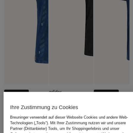
adidas
+Aktionsrabatt
+Aktionsrabatt
JUVENTUS TURIN
adidas
PAUL & SHARK
25/26
Ihre Zustimmung zu Cookies
Auswärtstrikot
Piqué-Poloshirt
AUSWEICHTRIKOT
Breuninger verwendet auf dieser Webseite Cookies und andere Web-
DEUTSCHLAND 26
AUTHENTIC
199,99 €
Technologien („Tools“). Mit Ihrer Zustimmung nutzen wir und unsere
AUTHENTIC für
150 €
Partner (Drittanbieter) Tools, um Ihr Shoppingerlebnis und unser
Bestpreis:
169,99 €
Herren