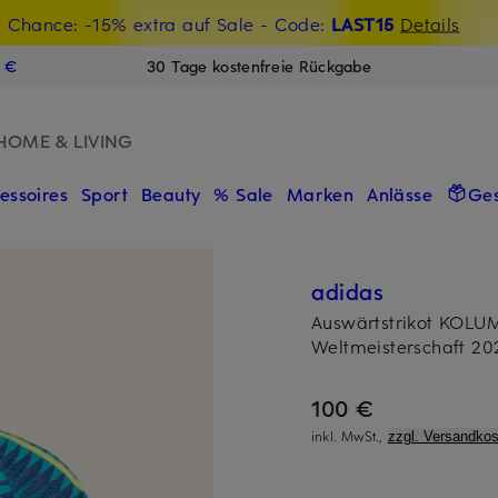
t Chance: -15% extra auf Sale
€-Willkommensgutschein mit Beyond sichern
- Code:
LAST15
Details
N
9 €
30 Tage kostenfreie Rückgabe
HOME & LIVING
essoires
Sport
Beauty
% Sale
Marken
Anlässe
Ge
adidas
Auswärtstrikot KOLU
Weltmeisterschaft 20
100 €
inkl. MwSt.,
zzgl. Versandkos