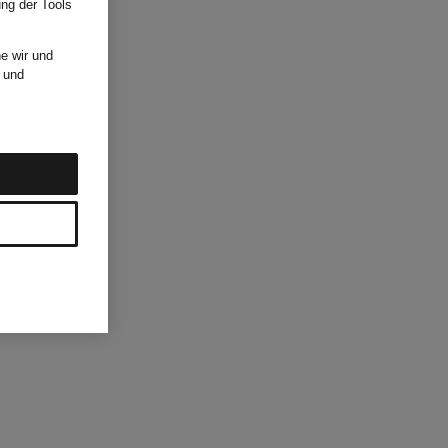
ung der Tools
e wir und
und