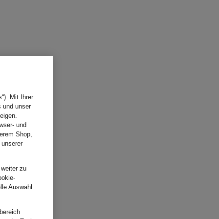
). Mit Ihrer
s und unser
eigen.
wser- und
nserem Shop,
 unserer
.
 weiter zu
ookie-
elle Auswahl
bereich