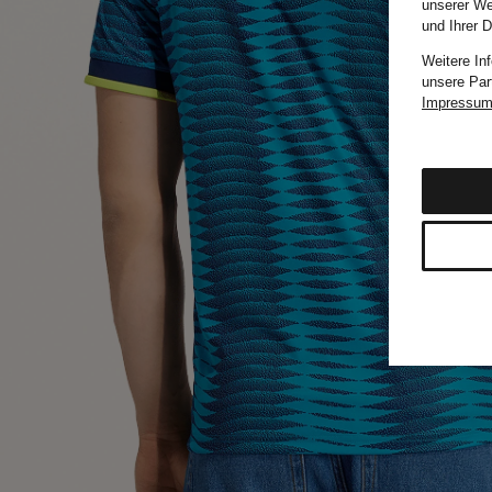
unserer We
und Ihrer 
Weitere In
unsere Par
Impressu