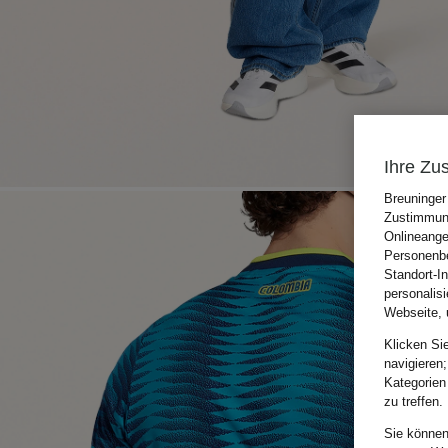
Ihre Zu
Breuninger
Zustimmung
Onlineange
Personenbe
Standort-I
personalis
Webseite, 
Klicken Si
navigieren;
Kategorien
zu treffen.
Sie können