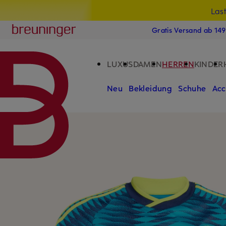
Las
15
ZUM HAUPTINHALT ÜBERSPRINGEN
ZUM SUCHFELD ÜBERSPRINGE
Breuninger
Gratis Versand ab 14
LUXUS
DAMEN
HERREN
KINDER
Neu
Bekleidung
Schuhe
Acc