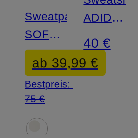
Sweatpants
ADIDAS
SOFT
KIT
40 €
LUX
ab 39,99 €
LOOSE
Bestpreis:
75 €