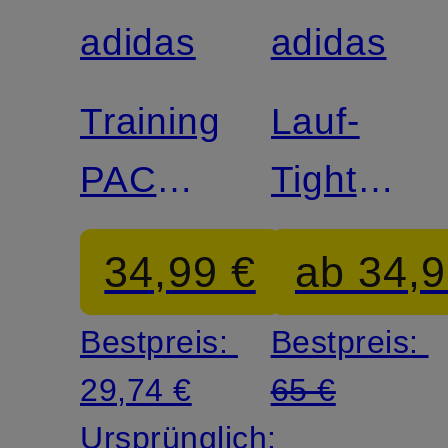
adidas
adidas
Zertifiziert
Zertifiziert
Trainingsshorts
Lauf-
PACER
Tights
LUX
ADI365
34,99 €
ab 34,9
Bestpreis:
Bestpreis:
29,74 €
65 €
Ursprünglich: