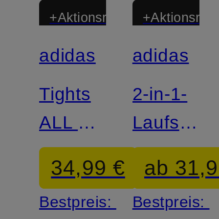
+Aktionsrabatt
+Aktionsraba
adidas
adidas
Zertifiziert
Zertifiziert
Tights
2-in-1-
ALL ME
Laufshort
FLARE
ADI365
34,99 €
ab 31,9
Bestpreis:
Bestpreis: