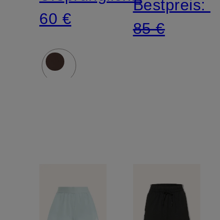
Bestpreis:
60 €
85 €