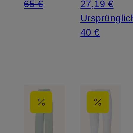
65 €
27,19 €
Ursprünglic
40 €