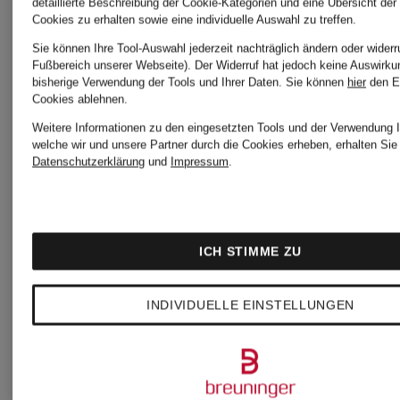
Match
detaillierte Beschreibung der Cookie-Kategorien und eine Übersicht der
Cookies zu erhalten sowie eine individuelle Auswahl zu treffen.
adidas
adidas
Sie können Ihre Tool-Auswahl jederzeit nachträglich ändern oder widerr
Zertifiziert
Fußbereich unserer Webseite). Der Widerruf hat jedoch keine Auswirku
bisherige Verwendung der Tools und Ihrer Daten.
Sie können
hier
den E
Tights
2-in-1-
Cookies ablehnen.
Weitere Informationen zu den eingesetzten Tools und der Verwendung I
welche wir und unsere Partner durch die Cookies erheben, erhalten Sie 
OPTIME
Laufshort
Datenschutzerklärung
und
Impressum
.
WORKOUT
ADI365
adidas
60 €
ICH STIMME ZU
CONTOUR
SING
×
INDIVIDUELLE EINSTELLUNGEN
CAPRI
FOR
SONG
44,99 €
THE
FOR