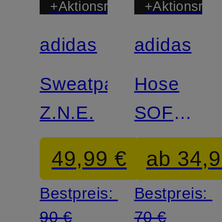
+Aktionsrabatt
+Aktionsraba
adidas
adidas
Zertifiziert
Zertifiziert
Sweatpants
Hose
Z.N.E.
SOFT
LUX
49,99 €
ab 34,9
FLARED
Bestpreis:
Bestpreis:
90 €
70 €