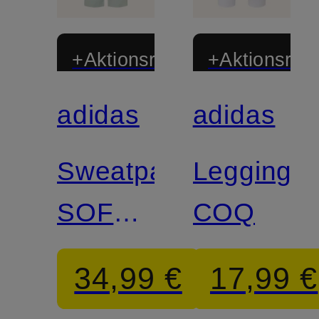
+Aktionsrabatt
+Aktionsraba
adidas
adidas
Zertifiziert
Zertifiziert
Sweatpants
Leggings
SOFT
COQ
LUX
34,99 €
17,99 €