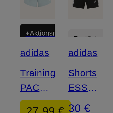
+Aktionsrabatt
Zertifiziert
adidas
adidas
Zertifiziert
Trainingsshorts
Shorts
PACER
ESSENTI
WORKOUT
3-
30 €
27,99 €