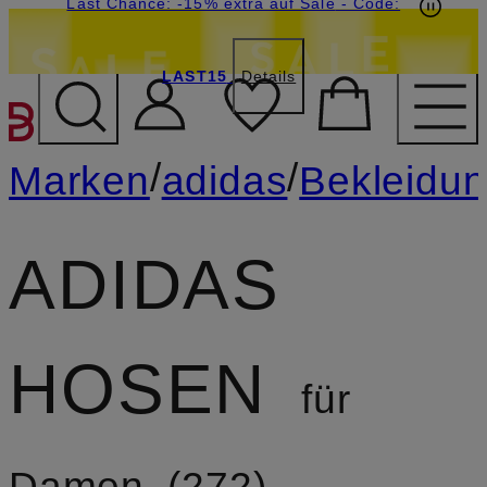
15€-Willkommensgutschein mit Beyond sichern
Last Chance: -15% extra auf Sale
- Code:
LAST15
Details
ZUM HAUPTINHALT ÜBE
/
/
Marken
adidas
Bekleidu
ADIDAS
HOSEN
für
Damen
272