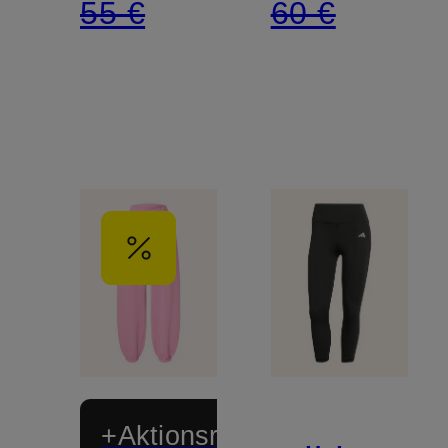
55 €
60 €
+Aktionsrabatt