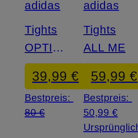
adidas
adidas
Zertifiziert
Zertifiziert
Tights
Tights
OPTIME
ALL ME
POWER
39,99 €
59,99 €
Bestpreis:
Bestpreis:
80 €
50,99 €
Ursprünglic