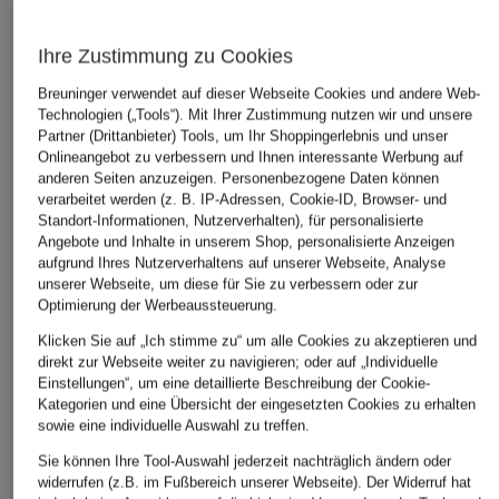
Ihre Zustimmung zu Cookies
Breuninger verwendet auf dieser Webseite Cookies und andere Web-
Technologien („Tools“). Mit Ihrer Zustimmung nutzen wir und unsere
Partner (Drittanbieter) Tools, um Ihr Shoppingerlebnis und unser
Onlineangebot zu verbessern und Ihnen interessante Werbung auf
anderen Seiten anzuzeigen. Personenbezogene Daten können
verarbeitet werden (z. B. IP-Adressen, Cookie-ID, Browser- und
Calvin Klein Jeans
Juvia
ESSENTIEL ANTWE
Standort-Informationen, Nutzerverhalten), für personalisierte
Angebote und Inhalte in unserem Shop, personalisierte Anzeigen
Cropped-Top
Neckholder-Top
Strick-Poloshirt
aufgrund Ihres Nutzerverhaltens auf unserer Webseite, Analyse
SISSY aus Satin
29,90 €
165 €
unserer Webseite, um diese für Sie zu verbessern oder zur
89,99 €
Optimierung der Werbeaussteuerung.
Klicken Sie auf „Ich stimme zu“ um alle Cookies zu akzeptieren und
direkt zur Webseite weiter zu navigieren; oder auf „Individuelle
Einstellungen“, um eine detaillierte Beschreibung der Cookie-
Kategorien und eine Übersicht der eingesetzten Cookies zu erhalten
sowie eine individuelle Auswahl zu treffen.
Sie können Ihre Tool-Auswahl jederzeit nachträglich ändern oder
widerrufen (z.B. im Fußbereich unserer Webseite). Der Widerruf hat