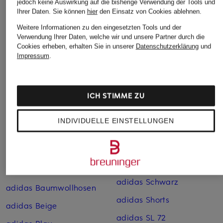
jedoch keine Auswirkung auf die bisherige Verwendung der Tools und
Ihrer Daten.
Sie können
hier
den Einsatz von Cookies ablehnen.
Weitere Informationen zu den eingesetzten Tools und der
Verwendung Ihrer Daten, welche wir und unsere Partner durch die
Cookies erheben, erhalten Sie in unserer
Datenschutzerklärung
und
Weitere Kategorien
Impressum
.
adidas Adiletten
adidas Pink
adidas Argentinien
adidas Retro Sneaker
ICH STIMME ZU
Trikots WM 2026
adidas Rot
adidas Badehosen
INDIVIDUELLE EINSTELLUNGEN
adidas Sale
adidas Baumwoll-
adidas SAMBA
Jogginghosen
adidas Schuhe
adidas Baumwoll-Shorts
adidas Schwarz
adidas Baumwoll­hosen
adidas Shorts
adidas Beige
adidas SL 72