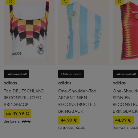
+Aktionsrabatt
+Aktionsrabatt
+Aktionsrabatt
adidas
adidas
adidas
Top DEUTSCHLAND
One-Shoulder-Top
One-Should
RECONSTRUCTED
ARGENTINIEN
SPANIEN
BRINGBACK
RECONSTRUCTED
RECONSTR
BRINGBACK
BRINGBACK
ab 49,99 €
44,99 €
44,99 €
Bestpreis:
90 €
Bestpreis:
90 €
Bestpreis:
90 