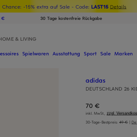
t Chance: -15% extra auf Sale
€-Willkommensgutschein mit Beyond sichern
- Code:
LAST15
Details
N
9 €
30 Tage kostenfreie Rückgabe
HOME & LIVING
essoires
Spielwaren
Ausstattung
Sport
Sale
Marken
adidas
DEUTSCHLAND 26 K
70 €
inkl. MwSt.,
zzgl. Versandkos
30-Tage-Bestpreis:
49 €
|
Det