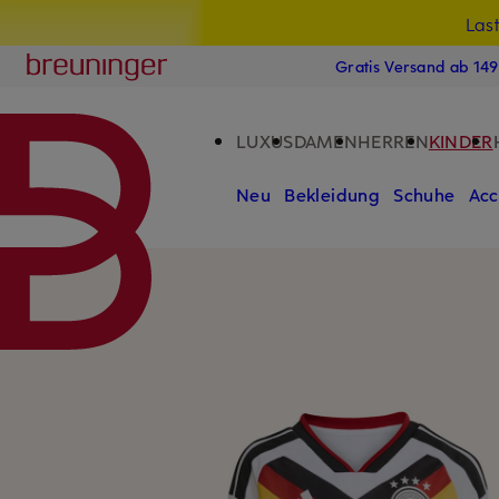
Las
15
ZUM HAUPTINHALT ÜBERSPRINGEN
ZUM SUCHFELD ÜBERSPRINGE
Breuninger
Gratis Versand ab 14
LUXUS
DAMEN
HERREN
KINDER
Neu
Bekleidung
Schuhe
Acc