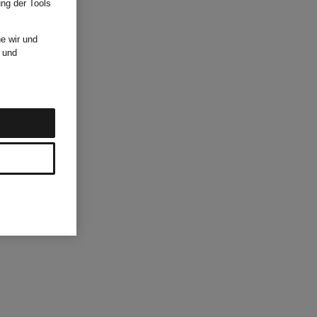
ung der Tools
e wir und
und