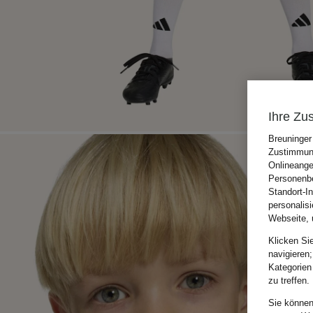
Ihre Zu
Breuninger
Zustimmung
Onlineange
Personenbe
Standort-I
personalis
Webseite, 
Klicken Si
navigieren;
Kategorien
zu treffen.
Sie können