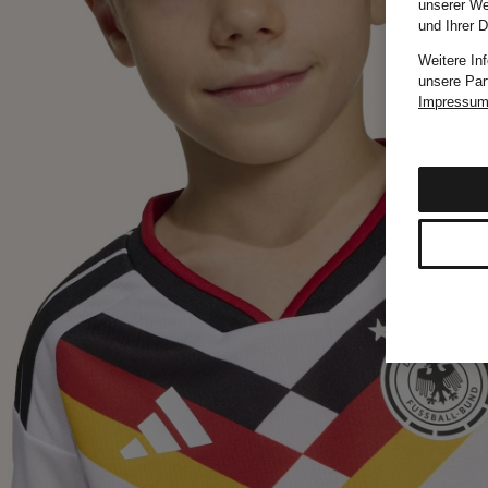
unserer We
und Ihrer 
Weitere In
unsere Par
Impressu