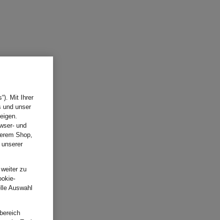
). Mit Ihrer
s und unser
eigen.
wser- und
nserem Shop,
 unserer
.
 weiter zu
ookie-
elle Auswahl
bereich