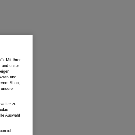
). Mit Ihrer
s und unser
eigen.
wser- und
nserem Shop,
 unserer
.
 weiter zu
ookie-
elle Auswahl
bereich