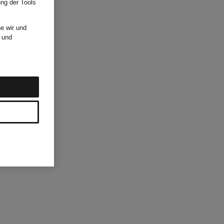
ung der Tools
e wir und
und