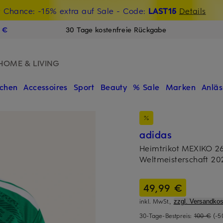
t Chance: -15% extra auf Sale
€-Willkommensgutschein mit Beyond sichern
- Code:
LAST15
Details
N
9 €
30 Tage kostenfreie Rückgabe
HOME & LIVING
chen
Accessoires
Sport
Beauty
% Sale
Marken
Anläs
adidas
Heimtrikot MEXIKO 2
Weltmeisterschaft 20
49,99 €
inkl. MwSt.,
zzgl. Versandkos
30-Tage-Bestpreis:
100 €
(-5