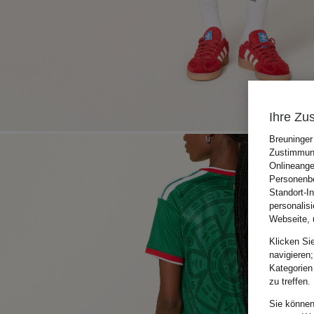
Ihre Zu
Breuninger
Zustimmung
Onlineange
Personenbe
Standort-I
personalis
Webseite, 
Klicken Si
navigieren;
Kategorien
zu treffen.
Sie können