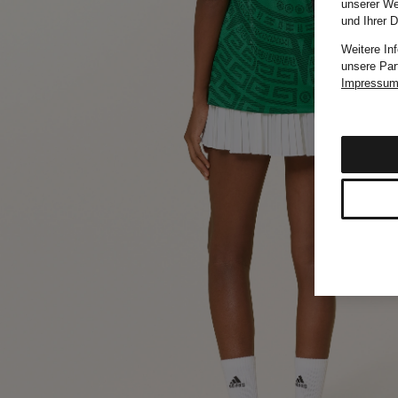
unserer We
und Ihrer 
Weitere In
unsere Par
Impressu