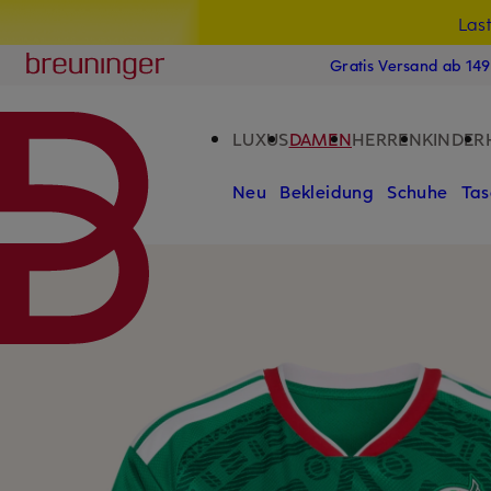
Las
15
ZUM HAUPTINHALT ÜBERSPRINGEN
ZUM SUCHFELD ÜBERSPRINGE
Breuninger
Gratis Versand ab 14
LUXUS
DAMEN
HERREN
KINDER
Neu
Bekleidung
Schuhe
Tas