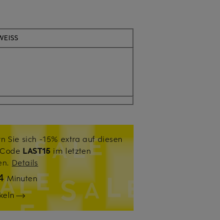
WEISS
n Sie sich -15% extra auf diesen
. Code
LAST15
im letzten
sen.
Details
4
Minuten
keln