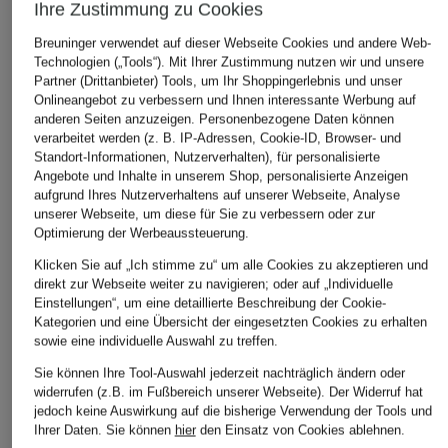
Ihre Zustimmung zu Cookies
Breuninger verwendet auf dieser Webseite Cookies und andere Web-
Technologien („Tools“). Mit Ihrer Zustimmung nutzen wir und unsere
adidas
adidas
+Aktionsrabatt
Partner (Drittanbieter) Tools, um Ihr Shoppingerlebnis und unser
Trainingsjacke
Trainingsjacke
Onlineangebot zu verbessern und Ihnen interessante Werbung auf
adidas
anderen Seiten anzuzeigen. Personenbezogene Daten können
ITALIEN ORIGINALS
SPANIEN AUSWÄRTS
verarbeitet werden (z. B. IP-Adressen, Cookie-ID, Browser- und
Sweatjacke BELGI
Weltmeisterschaft
ANTHEM
Standort-Informationen, Nutzerverhalten), für personalisierte
2026
2026
Weltmeisterschaft
Angebote und Inhalte in unserem Shop, personalisierte Anzeigen
Weltmeisterschaft
2026
aufgrund Ihres Nutzerverhaltens auf unserer Webseite, Analyse
ab 49,99 €
2026
unserer Webseite, um diese für Sie zu verbessern oder zur
ab 59,99 €
Bestpreis:
42,49 €
Optimierung der Werbeaussteuerung.
ab 59,99 €
Ursprünglich:
100 €
Bestpreis:
67,99 €
Klicken Sie auf „Ich stimme zu“ um alle Cookies zu akzeptieren und
Bestpreis:
67,99 €
Ursprünglich:
120 €
direkt zur Webseite weiter zu navigieren; oder auf „Individuelle
Ursprünglich:
120 €
Einstellungen“, um eine detaillierte Beschreibung der Cookie-
Kategorien und eine Übersicht der eingesetzten Cookies zu erhalten
sowie eine individuelle Auswahl zu treffen.
Sie können Ihre Tool-Auswahl jederzeit nachträglich ändern oder
widerrufen (z.B. im Fußbereich unserer Webseite). Der Widerruf hat
jedoch keine Auswirkung auf die bisherige Verwendung der Tools und
Ihrer Daten.
Sie können
hier
den Einsatz von Cookies ablehnen.