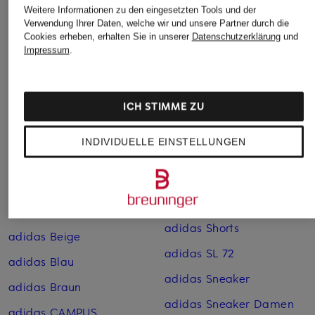
Weitere Informationen zu den eingesetzten Tools und der
Weitere Kategorien
Verwendung Ihrer Daten, welche wir und unsere Partner durch die
Cookies erheben, erhalten Sie in unserer
Datenschutzerklärung
und
adidas Adiletten
adidas Pink
Impressum
.
adidas Argentinien
adidas Retro Sneaker
Trikots WM 2026
adidas Rot
ICH STIMME ZU
adidas Badehosen
adidas Sale
adidas Baumwoll-
INDIVIDUELLE EINSTELLUNGEN
adidas SAMBA
Jogginghosen
adidas Schuhe
adidas Baumwoll-Shorts
adidas Schwarz
adidas Baumwoll­hosen
adidas Shorts
adidas Beige
adidas SL 72
adidas Blau
adidas Sneaker
adidas Braun
adidas Sneaker Damen
adidas CAMPUS