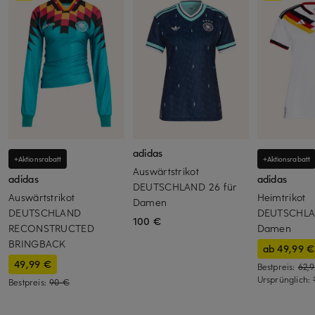
adidas
+Aktionsrabatt
+Aktionsrabatt
Auswärtstrikot
adidas
adidas
DEUTSCHLAND 26 für
Auswärtstrikot
Heimtrikot
Damen
DEUTSCHLAND
DEUTSCHLA
100 €
RECONSTRUCTED
Damen
BRINGBACK
ab 49,99 €
49,99 €
Bestpreis:
62,
Ursprünglich:
Bestpreis:
90 €