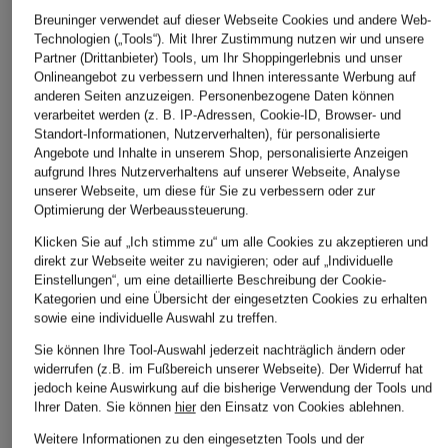
Breuninger verwendet auf dieser Webseite Cookies und andere Web-
Technologien („Tools“). Mit Ihrer Zustimmung nutzen wir und unsere
Partner (Drittanbieter) Tools, um Ihr Shoppingerlebnis und unser
Onlineangebot zu verbessern und Ihnen interessante Werbung auf
anderen Seiten anzuzeigen. Personenbezogene Daten können
verarbeitet werden (z. B. IP-Adressen, Cookie-ID, Browser- und
Standort-Informationen, Nutzerverhalten), für personalisierte
Angebote und Inhalte in unserem Shop, personalisierte Anzeigen
aufgrund Ihres Nutzerverhaltens auf unserer Webseite, Analyse
OH APRIL
TOMMY JEANS
unserer Webseite, um diese für Sie zu verbessern oder zur
Top ANELE
T-Shirt
Optimierung der Werbeaussteuerung.
59,99 €
49,90 €
Klicken Sie auf „Ich stimme zu“ um alle Cookies zu akzeptieren und
direkt zur Webseite weiter zu navigieren; oder auf „Individuelle
Einstellungen“, um eine detaillierte Beschreibung der Cookie-
Kategorien und eine Übersicht der eingesetzten Cookies zu erhalten
sowie eine individuelle Auswahl zu treffen.
Sie können Ihre Tool-Auswahl jederzeit nachträglich ändern oder
widerrufen (z.B. im Fußbereich unserer Webseite). Der Widerruf hat
jedoch keine Auswirkung auf die bisherige Verwendung der Tools und
Ihrer Daten.
Sie können
hier
den Einsatz von Cookies ablehnen.
Weitere Kategorien
Weitere Informationen zu den eingesetzten Tools und der