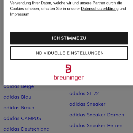
Verwendung Ihrer Daten, welche wir und unsere Partner durch die
adidas Adiletten
adidas Pink
Cookies erheben, erhalten Sie in unserer
Datenschutzerklärung
und
Impressum
.
adidas Argentinien
adidas Retro Sneaker
Trikots WM 2026
adidas Rot
adidas Badehosen
ICH STIMME ZU
adidas Sale
adidas Baumwoll-
adidas SAMBA
INDIVIDUELLE EINSTELLUNGEN
Jogginghosen
adidas Schuhe
adidas Baumwoll-Shorts
adidas Schwarz
adidas Baumwoll­hosen
adidas Shorts
adidas Beige
adidas SL 72
adidas Blau
adidas Sneaker
adidas Braun
adidas Sneaker Damen
adidas CAMPUS
adidas Sneaker Herren
adidas Deutschland