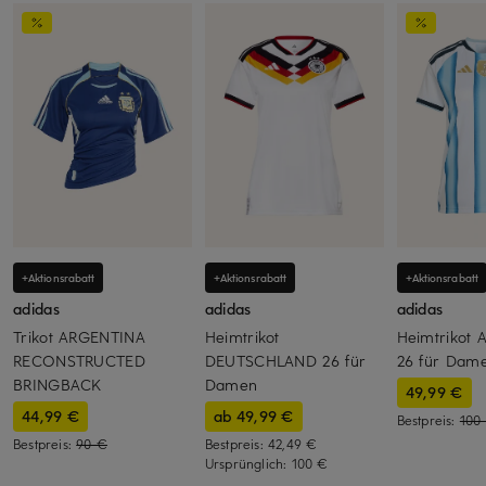
+Aktionsrabatt
+Aktionsrabatt
+Aktionsrabatt
adidas
adidas
adidas
Trikot ARGENTINA
Heimtrikot
Heimtrikot
RECONSTRUCTED
DEUTSCHLAND 26 für
26 für Dam
BRINGBACK
Damen
49,99 €
44,99 €
ab 49,99 €
Bestpreis:
100
Bestpreis:
90 €
Bestpreis:
42,49 €
Ursprünglich:
100 €