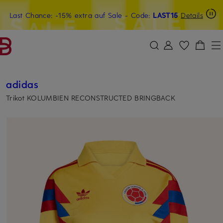
Last Chance: -15% extra auf Sale
15€-Willkommensgutschein mit Beyond sichern
- Code:
LAST15
Details
ZUM HAUPTINHALT ÜBERSPRINGEN
ZUM SUCHFELD ÜBERSPRINGE
adidas
Trikot KOLUMBIEN RECONSTRUCTED BRINGBACK