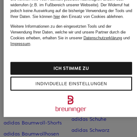
widerrufen (z.B. im Fußbereich unserer Webseite). Der Widerruf hat
jedoch keine Auswirkung auf die bisherige Verwendung der Tools und
Ihrer Daten.
Sie können
hier
den Einsatz von Cookies ablehnen.
Weitere Informationen zu den eingesetzten Tools und der
Verwendung Ihrer Daten, welche wir und unsere Partner durch die
Cookies erheben, erhalten Sie in unserer
Datenschutzerklärung
und
Impressum
.
Weitere Kategorien
adidas Adiletten
adidas Pink
ICH STIMME ZU
adidas Argentinien
adidas Retro Sneaker
Trikots WM 2026
INDIVIDUELLE EINSTELLUNGEN
adidas Rot
adidas Badehosen
adidas Sale
adidas Baumwoll-
adidas SAMBA
Jogginghosen
adidas Schuhe
adidas Baumwoll-Shorts
adidas Schwarz
adidas Baumwoll­hosen