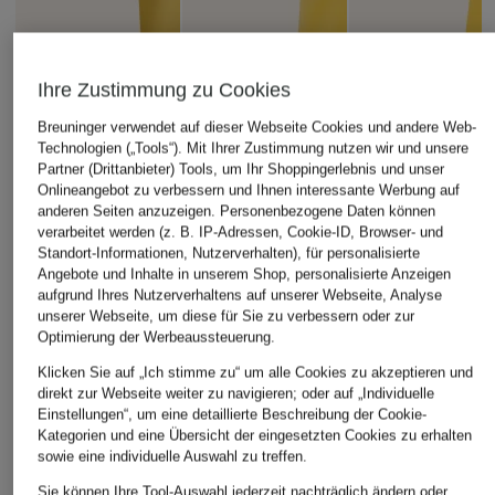
Ihre Zustimmung zu Cookies
Breuninger verwendet auf dieser Webseite Cookies und andere Web-
Technologien („Tools“). Mit Ihrer Zustimmung nutzen wir und unsere
Partner (Drittanbieter) Tools, um Ihr Shoppingerlebnis und unser
Onlineangebot zu verbessern und Ihnen interessante Werbung auf
anderen Seiten anzuzeigen. Personenbezogene Daten können
adidas
verarbeitet werden (z. B. IP-Adressen, Cookie-ID, Browser- und
+Aktionsrabatt
+Aktionsrabatt
Standort-Informationen, Nutzerverhalten), für personalisierte
Auswärtstrikot
TOMMY HILFIGER
TOMMY HILFIGER
Angebote und Inhalte in unserem Shop, personalisierte Anzeigen
KOLUMBIEN 1990
aufgrund Ihres Nutzerverhaltens auf unserer Webseite, Analyse
Piqué-Poloshirt
Piqué-Poloshirt Sli
Weltmeisterschaft
unserer Webseite, um diese für Sie zu verbessern oder zur
Regular Fit
Fit
2026
Optimierung der Werbeaussteuerung.
39,99 €
39,99 €
110 €
Klicken Sie auf „Ich stimme zu“ um alle Cookies zu akzeptieren und
direkt zur Webseite weiter zu navigieren; oder auf „Individuelle
Bestpreis:
33,99 €
Bestpreis:
33,99 €
Einstellungen“, um eine detaillierte Beschreibung der Cookie-
Ursprünglich:
79,90 €
Ursprünglich:
79,90 €
Kategorien und eine Übersicht der eingesetzten Cookies zu erhalten
sowie eine individuelle Auswahl zu treffen.
Sie können Ihre Tool-Auswahl jederzeit nachträglich ändern oder