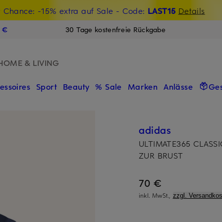
t Chance: -15% extra auf Sale
€-Willkommensgutschein mit Beyond sichern
- Code:
LAST15
Details
N
9 €
30 Tage kostenfreie Rückgabe
HOME & LIVING
essoires
Sport
Beauty
% Sale
Marken
Anlässe
Ge
adidas
ULTIMATE365 CLASSI
ZUR BRUST
70 €
inkl. MwSt.,
zzgl. Versandkos