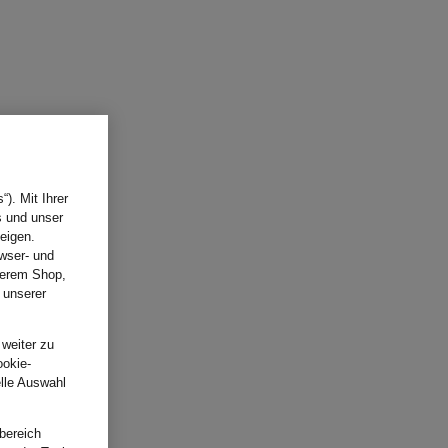
). Mit Ihrer
s und unser
eigen.
wser- und
nserem Shop,
 unserer
.
 weiter zu
ookie-
elle Auswahl
bereich