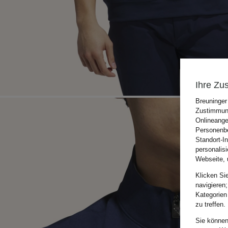
Ihre Zu
Breuninger
Zustimmung
Onlineange
Personenbe
Standort-I
personalis
Webseite, 
Klicken Si
navigieren;
Kategorien
zu treffen.
Sie können