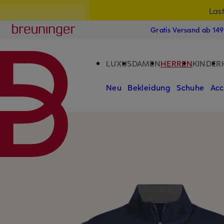
Las
15
ZUM HAUPTINHALT ÜBERSPRINGEN
ZUM SUCHFELD ÜBERSPRINGE
Breuninger
Gratis Versand ab 14
LUXUS
DAMEN
HERREN
KINDER
Neu
Bekleidung
Schuhe
Acc