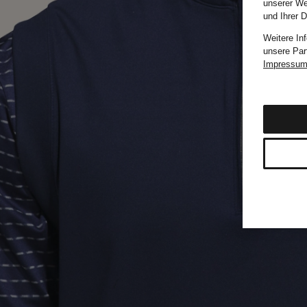
unserer We
und Ihrer 
Weitere In
unsere Par
Impressu