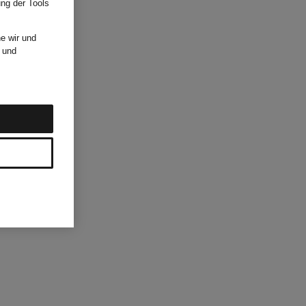
ung der Tools
e wir und
und