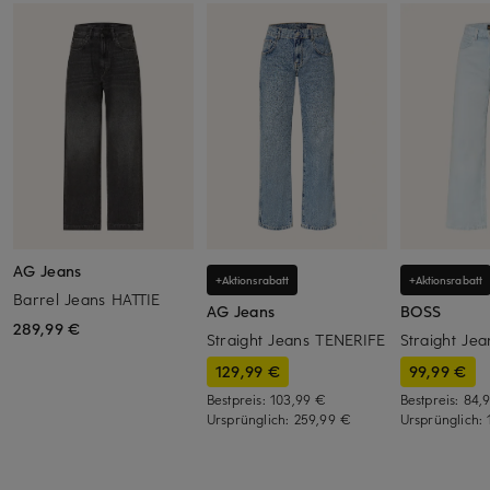
AG Jeans
+Aktionsrabatt
+Aktionsrabatt
Barrel Jeans HATTIE
AG Jeans
BOSS
289,99 €
Straight Jeans TENERIFE
Straight Je
129,99 €
99,99 €
Bestpreis:
103,99 €
Bestpreis:
84,
Ursprünglich:
259,99 €
Ursprünglich: