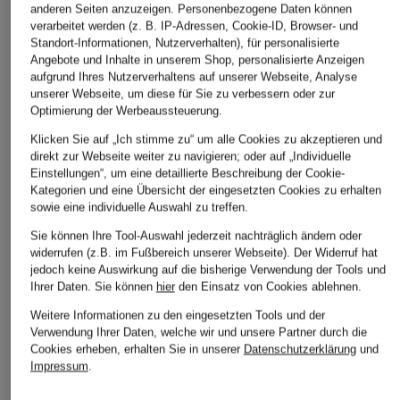
anderen Seiten anzuzeigen. Personenbezogene Daten können
verarbeitet werden (z. B. IP-Adressen, Cookie-ID, Browser- und
Standort-Informationen, Nutzerverhalten), für personalisierte
Angebote und Inhalte in unserem Shop, personalisierte Anzeigen
aufgrund Ihres Nutzerverhaltens auf unserer Webseite, Analyse
unserer Webseite, um diese für Sie zu verbessern oder zur
Optimierung der Werbeaussteuerung.
Klicken Sie auf „Ich stimme zu“ um alle Cookies zu akzeptieren und
direkt zur Webseite weiter zu navigieren; oder auf „Individuelle
+Aktionsrabatt
+Aktionsrabatt
+Aktionsrabatt
Einstellungen“, um eine detaillierte Beschreibung der Cookie-
Kategorien und eine Übersicht der eingesetzten Cookies zu erhalten
ONLY
miss goodlife
7 for all mankind
sowie eine individuelle Auswahl zu treffen.
Wide Leg Jeans
Wide Leg Jeans mit
Wide Leg Jeans
Sie können Ihre Tool-Auswahl jederzeit nachträglich ändern oder
Pailletten
MARIE
widerrufen (z.B. im Fußbereich unserer Webseite). Der Widerruf hat
24,99 €
jedoch keine Auswirkung auf die bisherige Verwendung der Tools und
79,99 €
129,99 €
Bestpreis:
49,99 €
Ihrer Daten.
Sie können
hier
den Einsatz von Cookies ablehnen.
Bestpreis:
67,99 €
Bestpreis:
186,99 €
Weitere Informationen zu den eingesetzten Tools und der
Ursprünglich:
129,99 €
Ursprünglich:
219,99 €
Verwendung Ihrer Daten, welche wir und unsere Partner durch die
Cookies erheben, erhalten Sie in unserer
Datenschutzerklärung
und
Impressum
.