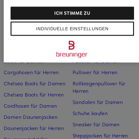
ICH STIMME ZU
INDIVIDUELLE EINSTELLUNGEN
Weitere Kategorien
Bikinis Damen
Mäntel für Herren
Boots für Damen
Pullover für Damen
Cargohosen für Herren
Pullover für Herren
Chelsea Boots für Damen
Rollkragenpullover für
Herren
Chelsea Boots für Herren
Sandalen für Damen
Cordhosen für Damen
Schuhe kaufen
Damen Daunenjacken
Sneaker für Damen
Daunenjacken für Herren
Steppjacken für Herren