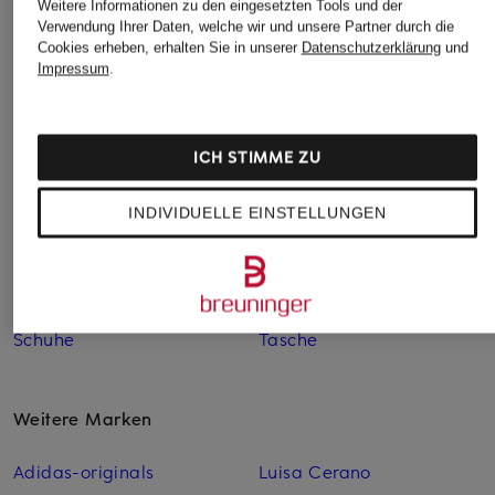
Boots
Schuhe Herren
Weitere Informationen zu den eingesetzten Tools und der
Verwendung Ihrer Daten, welche wir und unsere Partner durch die
Alexander McQUEEN
Alexander McQUEEN
Cookies erheben, erhalten Sie in unserer
Datenschutzerklärung
und
Impressum
.
Damen
Schuhe SALE
Alexander McQUEEN
Alexander McQUEEN
Herren
Sneaker
ICH STIMME ZU
Alexander McQUEEN
Alexander McQUEEN
Kleider
Sneaker Schwarz
INDIVIDUELLE EINSTELLUNGEN
Alexander McQUEEN
Alexander McQUEEN
SALE
Sneaker weiß
Alexander McQUEEN
Alexander McQUEEN
Schuhe
Tasche
Weitere Marken
Adidas-originals
Luisa Cerano