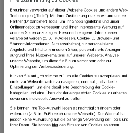
Ihre Zustimmung zu Cookies
Breuninger verwendet auf dieser Webseite Cookies und andere Web-
Technologien („Tools“). Mit Ihrer Zustimmung nutzen wir und unsere
STONE ISL
Partner (Drittanbieter) Tools, um Ihr Shoppingerlebnis und unser
+Aktionsrabatt
+Aktionsrabatt
Onlineangebot zu verbessern und Ihnen interessante Werbung auf
Sweatshirt
McQUEEN
Palm Angels
anderen Seiten anzuzeigen. Personenbezogene Daten können
260 €
Kartenetui
Track Pants
verarbeitet werden (z. B. IP-Adressen, Cookie-ID, Browser- und
Standort-Informationen, Nutzerverhalten), für personalisierte
150 €
300 €
Angebote und Inhalte in unserem Shop, personalisierte Anzeigen
Bestpreis:
200 €
Bestpreis:
255 €
aufgrund Ihres Nutzerverhaltens auf unserer Webseite, Analyse
Ursprünglich:
350 €
Ursprünglich:
645 €
unserer Webseite, um diese für Sie zu verbessern oder zur
Optimierung der Werbeaussteuerung.
Klicken Sie auf „Ich stimme zu“ um alle Cookies zu akzeptieren und
direkt zur Webseite weiter zu navigieren; oder auf „Individuelle
Einstellungen“, um eine detaillierte Beschreibung der Cookie-
Kategorien und eine Übersicht der eingesetzten Cookies zu erhalten
sowie eine individuelle Auswahl zu treffen.
Sie können Ihre Tool-Auswahl jederzeit nachträglich ändern oder
Weitere Kategorien
widerrufen (z.B. im Fußbereich unserer Webseite). Der Widerruf hat
jedoch keine Auswirkung auf die bisherige Verwendung der Tools und
Ihrer Daten.
Sie können
hier
den Einsatz von Cookies ablehnen.
Alexander McQUEEN
Alexander McQUEEN