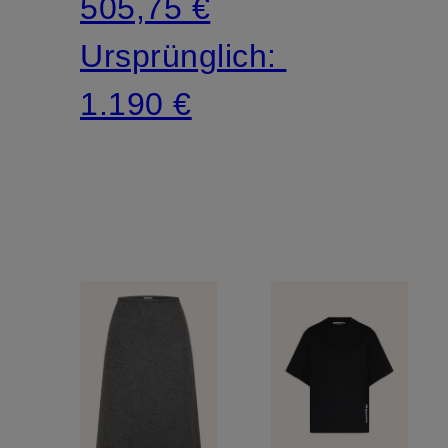
505,75 €
Ursprünglich:
1.190 €