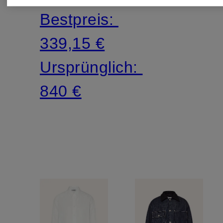
Bestpreis:
339,15 €
Ursprünglich:
840 €