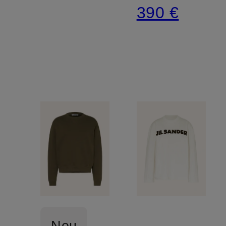
390 €
Neu