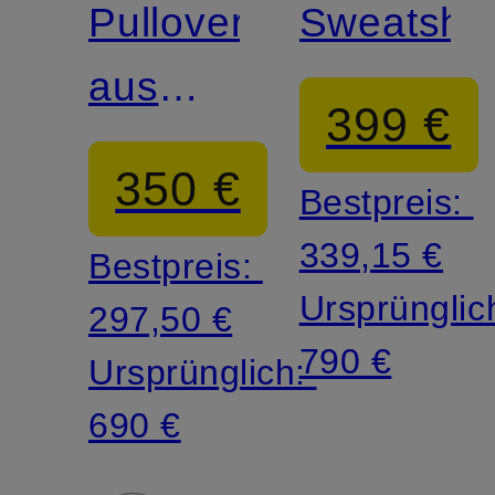
Pullover
Sweatshir
aus
399 €
Merinowolle
350 €
Bestpreis:
339,15 €
Bestpreis:
Ursprünglic
297,50 €
790 €
Ursprünglich:
690 €