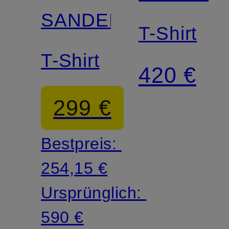
SANDER
T-Shirt
T-Shirt
420 €
299 €
Bestpreis:
254,15 €
Ursprünglich:
590 €