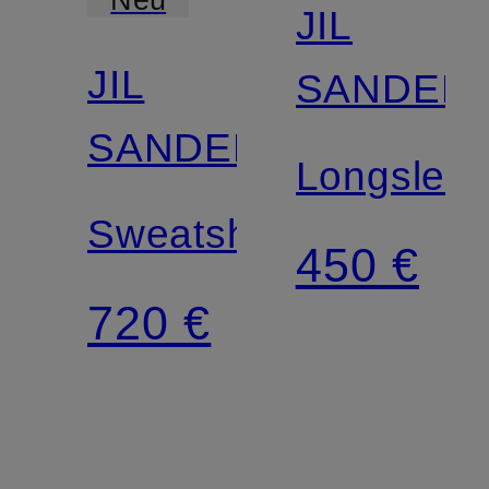
JIL
JIL
SANDER
SANDER
Longslee
Sweatshirt
450 €
720 €