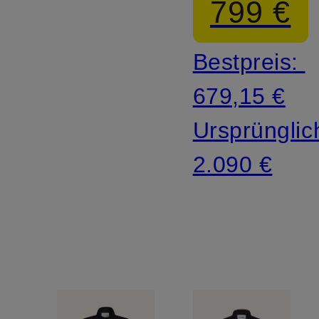
799 €
Bestpreis:
679,15 €
Ursprünglic
2.090 €