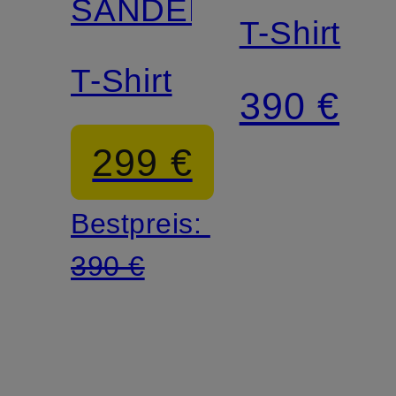
SANDER
T-Shirt
T-Shirt
390 €
299 €
Bestpreis:
390 €