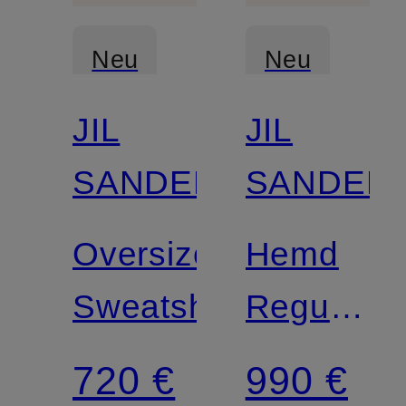
Neu
Neu
JIL
JIL
SANDER
SANDER
Oversized-
Hemd
Sweatshirt
Regular
Fit
720 €
990 €