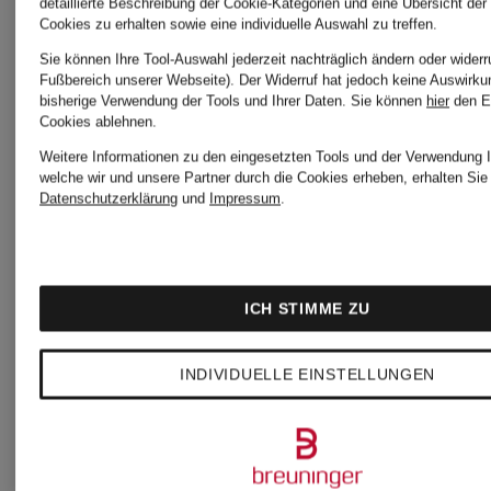
detaillierte Beschreibung der Cookie-Kategorien und eine Übersicht der
Cookies zu erhalten sowie eine individuelle Auswahl zu treffen.
+Aktionsrabatt
Neu
Sie können Ihre Tool-Auswahl jederzeit nachträglich ändern oder widerr
Fußbereich unserer Webseite). Der Widerruf hat jedoch keine Auswirku
bisherige Verwendung der Tools und Ihrer Daten.
Sie können
hier
den E
Cookies ablehnen.
JIL
JIL
Weitere Informationen zu den eingesetzten Tools und der Verwendung I
welche wir und unsere Partner durch die Cookies erheben, erhalten Sie 
SANDER
SANDER
Datenschutzerklärung
und
Impressum
.
Longsleeve
Hose
ICH STIMME ZU
im
Regular
INDIVIDUELLE EINSTELLUNGEN
Materialmix
Fit
990 €
399 €