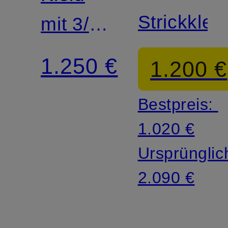
Strickklei
mit 3/4-
Arm
1.250 €
1.200 €
Bestpreis:
1.020 €
Ursprünglic
2.090 €