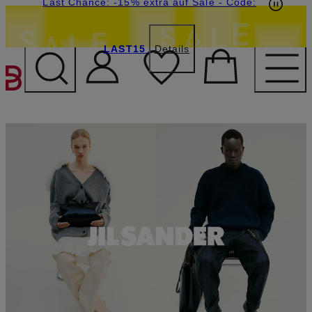
15€-Willkommensgutschein mit Beyond sichern
Last Chance: -15% extra auf Sale
- Code:
LAST15
Details
ZUM HAUPTINHALT ÜBE