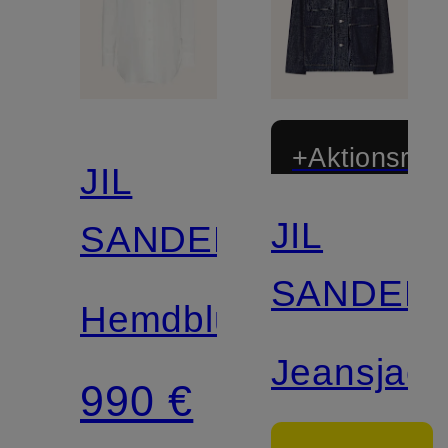
+Aktionsraba
JIL
JIL
SANDER
SANDER
Hemdbluse
Jeansjack
990 €