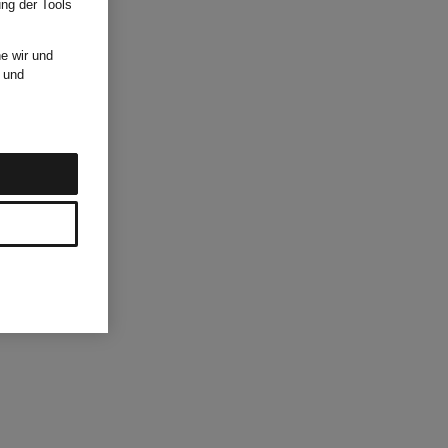
ung der Tools
e wir und
und