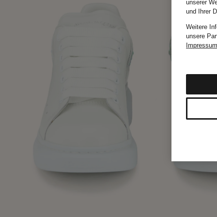
unserer We
und Ihrer 
Weitere In
unsere Par
Impressu