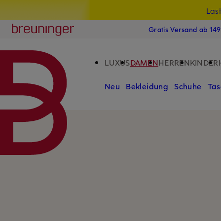
Las
15
ZUM HAUPTINHALT ÜBERSPRINGEN
ZUM SUCHFELD ÜBERSPRINGE
Breuninger
Gratis Versand ab 14
LUXUS
DAMEN
HERREN
KINDER
Neu
Bekleidung
Schuhe
Tas