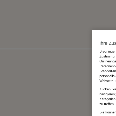
Ihre Zu
Breuninger
Zustimmung
Onlineange
Personenbe
Standort-I
personalis
Webseite, 
Klicken Si
navigieren;
Kategorien
zu treffen.
Sie können