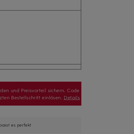
den und Preisvorteil sichern. Code
zten Bestellschritt einlösen.
Details
 passt es perfekt