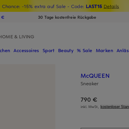
t Chance: -15% extra auf Sale
€-Willkommensgutschein mit Beyond sichern
- Code:
LAST15
Details
N
9 €
30 Tage kostenfreie Rückgabe
HOME & LIVING
chen
Accessoires
Sport
Beauty
% Sale
Marken
Anläs
McQUEEN
Sneaker
790 €
inkl. MwSt.,
kostenloser Sta