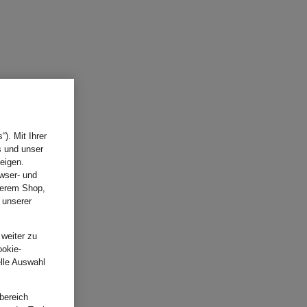
). Mit Ihrer
s und unser
eigen.
wser- und
nserem Shop,
 unserer
.
 weiter zu
ookie-
elle Auswahl
bereich