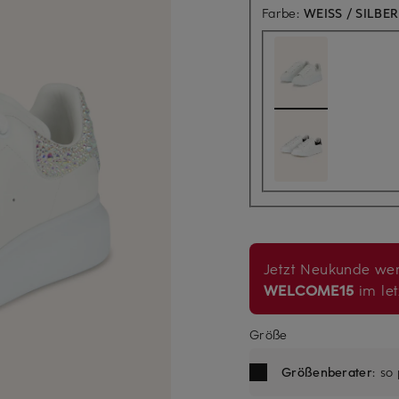
Farbe:
WEISS / SILBER
Jetzt Neukunde wer
WELCOME15
im let
Größe
Größenberater
: so