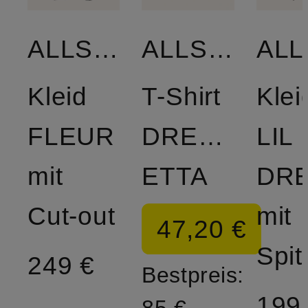
ALLSAINTS
ALLSAINTS
Kleid
T-Shirt
Klei
FLEUR
DREAMER
LIL
mit
ETTA
DR
Cut-out
mit
47,20 €
Spit
249 €
Bestpreis:
199
85 €