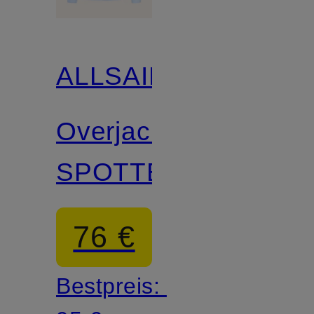
ALLSAINTS
Overjacket
SPOTTER
76 €
Bestpreis: