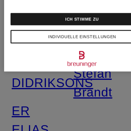
Bag
ICH STIMME ZU
Clogs
INDIVIDUELLE EINSTELLUNGEN
Seidensti
DESOTO
Stefan
DIDRIKSONS
Brandt
ER
ELIAS