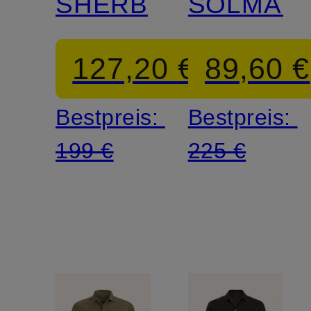
SHERB
SOLMAR
127,20 €
89,60 €
Bestpreis:
Bestpreis:
199 €
225 €