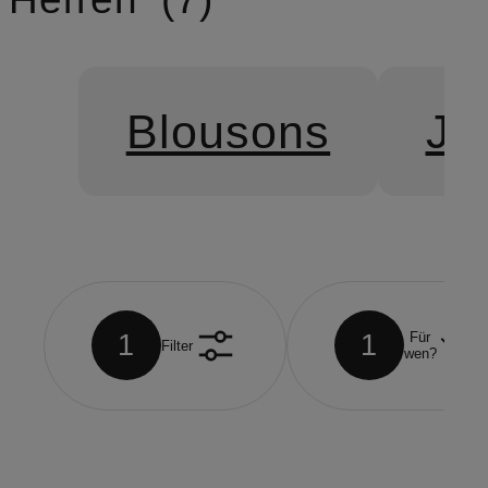
Blousons
Je
1
1
Für
Filter
wen?