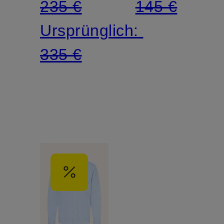
235 €
145 €
Ursprünglich:
335 €