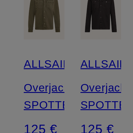
ALLSAINTS
ALLSAIN
Overjacket
Overjacke
SPOTTER
SPOTTE
125 €
125 €