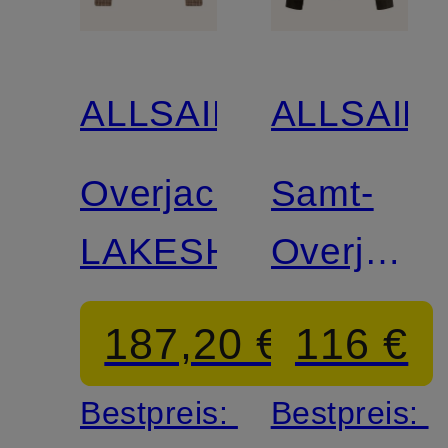
ALLSAINTS
ALLSAIN
Overjacket
Samt-
LAKESHAW
Overjacke
KOREY
187,20 €
116 €
Bestpreis:
Bestpreis: