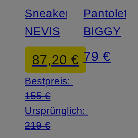
Sneaker
Pantolett
NEVIS
BIGGY
79 €
87,20 €
Bestpreis:
155 €
Ursprünglich:
219 €