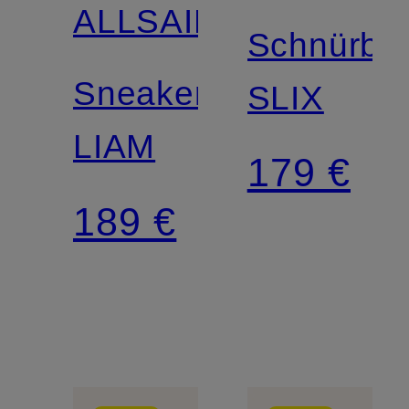
ALLSAINTS
Schnürbo
Sneaker
SLIX
LIAM
179 €
189 €