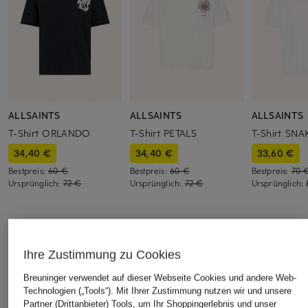
ALLSAINTS
ALLSAINTS
ALLSAINTS
T-Shirt ORLANDO
T-Shirt PETALS
T-Shirt SNA
34,40 €
34,40 €
33,60 €
Bestpreis:
60 €
Bestpreis:
60 €
Bestpreis:
70 
Ursprünglich:
72 €
Ursprünglich:
72 €
Ursprünglich:
ÄHNLICHE ARTIKEL ENTDECKEN
Ihre Zustimmung zu Cookies
Breuninger verwendet auf dieser Webseite Cookies und andere Web-
Technologien („Tools“). Mit Ihrer Zustimmung nutzen wir und unsere
Partner (Drittanbieter) Tools, um Ihr Shoppingerlebnis und unser