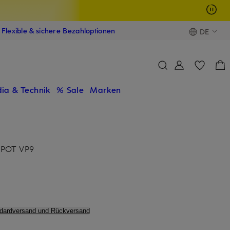
Flexible & sichere Bezahloptionen
DE
ia & Technik
% Sale
Marken
RPOT VP9
ndardversand und Rückversand