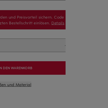
den und Preisvorteil sichern. Code
zten Bestellschritt einlösen.
Details
IN DEN WARENKORB
ßen und Material