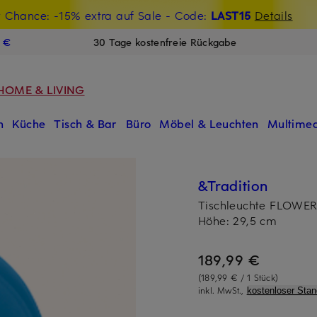
t Chance: -15% extra auf Sale
€-Willkommensgutschein mit Beyond sichern
- Code:
LAST15
Details
N
9 €
30 Tage kostenfreie Rückgabe
HOME & LIVING
n
Küche
Tisch & Bar
Büro
Möbel & Leuchten
Multimed
&Tradition
Tischleuchte FLOWE
Höhe: 29,5 cm
189,99 €
(189,99 € / 1 Stück)
inkl. MwSt.,
kostenloser Sta