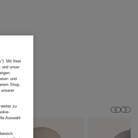
). Mit Ihrer
s und unser
eigen.
wser- und
nserem Shop,
 unserer
.
 weiter zu
ookie-
elle Auswahl
bereich