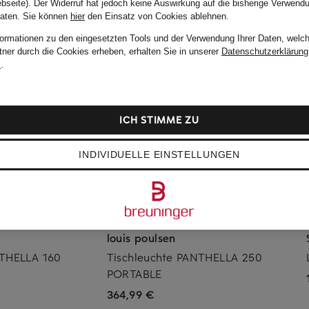
bseite). Der Widerruf hat jedoch keine Auswirkung auf die bisherige Verwend
Daten.
Sie können
hier
den Einsatz von Cookies ablehnen.
formationen zu den eingesetzten Tools und der Verwendung Ihrer Daten, welch
tner durch die Cookies erheben, erhalten Sie in unserer
Datenschutzerklärung
m
.
ICH STIMME ZU
INDIVIDUELLE EINSTELLUNGEN
louis poulsen
NTHELLA 160
Tischleuchte PANTHELLA 250
PORTABLE
364,99 €