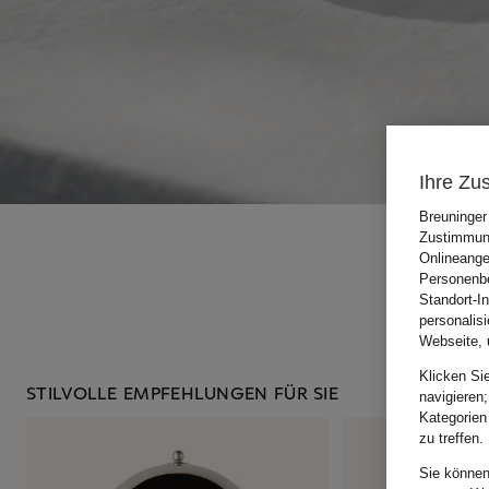
Ihre Zu
Breuninger
Zustimmung
Onlineange
Personenbe
Standort-I
personalis
Webseite, 
Klicken Si
STILVOLLE EMPFEHLUNGEN FÜR SIE
navigieren;
Kategorien
zu treffen.
Sie können