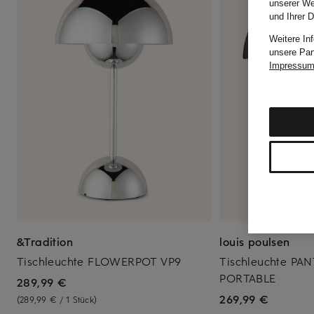
unserer We
und Ihrer 
Weitere In
unsere Par
Impressu
&Tradition
louis poulsen
Tischleuchte FLOWERPOT VP9
Tischleuchte PA
PORTABLE
289,99 €
269,99 €
(289,99 € / 1 Stück)