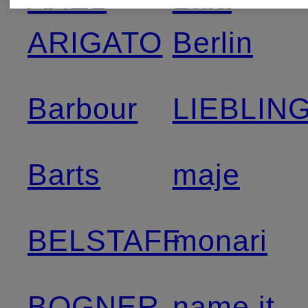
ARIGATO
Berlin
Barbour
LIEBLIN
Barts
maje
BELSTAFF
monari
BOGNER
name it