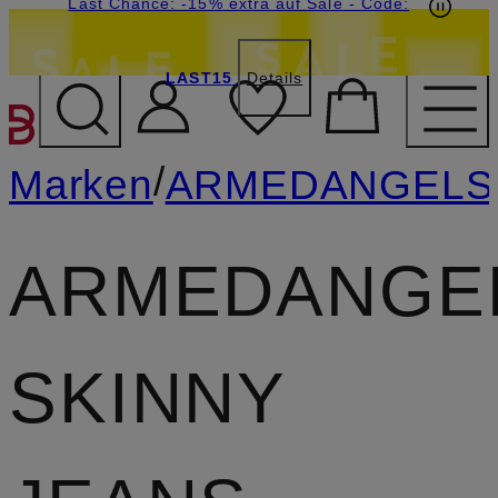
15€-Willkommensgutschein mit Beyond sichern
Last Chance: -15% extra auf Sale
- Code:
LAST15
Details
ZUM HAUPTINHALT ÜBE
/
Marken
ARMEDANGELS
ARMEDANGE
SKINNY