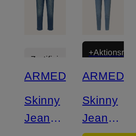
+Aktionsraba
Zertifiziert
ARMEDANGELS
ARMEDA
Zertifiziert
Skinny
Skinny
Jeans
Jeans
LEJAANI
TILLAA