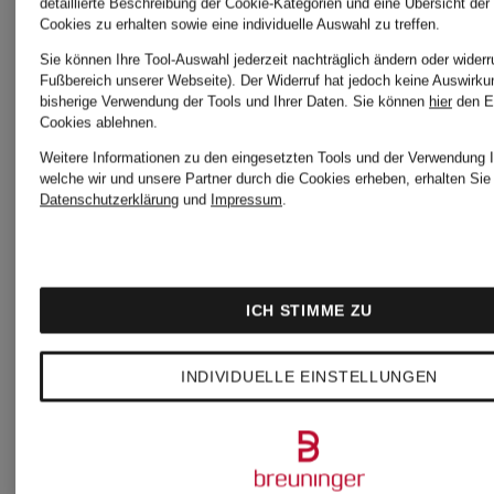
detaillierte Beschreibung der Cookie-Kategorien und eine Übersicht der
Cookies zu erhalten sowie eine individuelle Auswahl zu treffen.
Sie können Ihre Tool-Auswahl jederzeit nachträglich ändern oder widerr
Fußbereich unserer Webseite). Der Widerruf hat jedoch keine Auswirku
bisherige Verwendung der Tools und Ihrer Daten.
Sie können
hier
den E
Cookies ablehnen.
Weitere Marken
Weitere Informationen zu den eingesetzten Tools und der Verwendung I
welche wir und unsere Partner durch die Cookies erheben, erhalten Sie 
Datenschutzerklärung
und
Impressum
.
Acne
KARO
ICH STIMME ZU
Studios
KAUER
INDIVIDUELLE EINSTELLUNGEN
AXEL
Lala