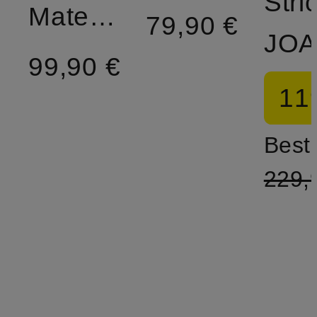
Stri
Materialmix
79,90 €
99,90 €
11
Bestp
229,