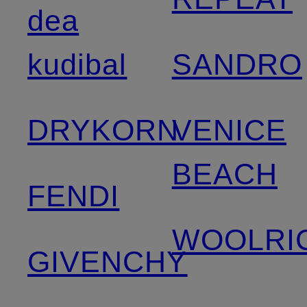
dea
kudibal
SANDRO
DRYKORN
VENICE
BEACH
FENDI
WOOLRI
GIVENCHY