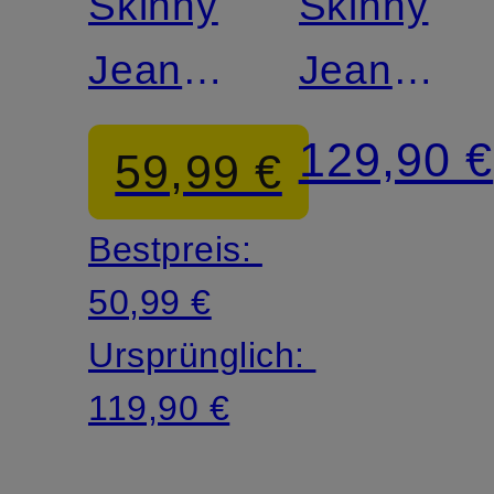
Skinny
Skinny
Jeans
Jeans
TILLAA
LEJAANI
129,90 €
59,99 €
Bestpreis:
50,99 €
Ursprünglich:
119,90 €