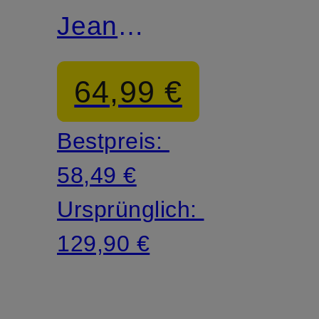
Jeans
TILLAA
64,99 €
Bestpreis:
58,49 €
Ursprünglich:
129,90 €