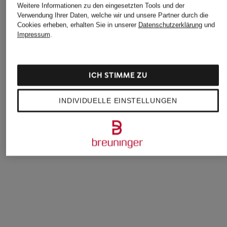
Weitere Informationen zu den eingesetzten Tools und der
Verwendung Ihrer Daten, welche wir und unsere Partner durch die
Cookies erheben, erhalten Sie in unserer
Datenschutzerklärung
und
Impressum
.
ASICS
DYNAFIT
BROOKS
ICH STIMME ZU
Laufschuhe GEL-
Trailrunning-Schuhe
Laufschuhe GHOST
CUMULUS 28
ULTRA 100 V3 GTX
MAX 4
INDIVIDUELLE EINSTELLUNGEN
190 €
159,99 €
ab 139,95 €
Bestpreis:
120,66 €
Ursprünglich:
159,95 €