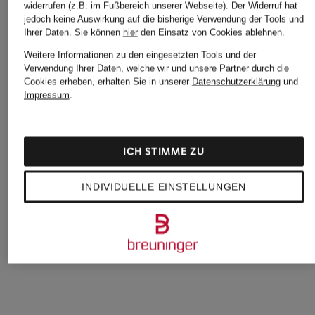
widerrufen (z.B. im Fußbereich unserer Webseite). Der Widerruf hat
jedoch keine Auswirkung auf die bisherige Verwendung der Tools und
Ihrer Daten.
Sie können
hier
den Einsatz von Cookies ablehnen.
Weitere Informationen zu den eingesetzten Tools und der
Verwendung Ihrer Daten, welche wir und unsere Partner durch die
Cookies erheben, erhalten Sie in unserer
Datenschutzerklärung
und
COPENHAGEN
BOGNER
REISS
Impressum
.
STUDIOS
Sneaker MILAN 8
Sneaker FINLEY
Sneaker CPH407M
165 €
219,99 €
142,99 €
ICH STIMME ZU
Bestpreis:
275 €
Bestpreis:
128,69 €
Ursprünglich:
179,90 €
INDIVIDUELLE EINSTELLUNGEN