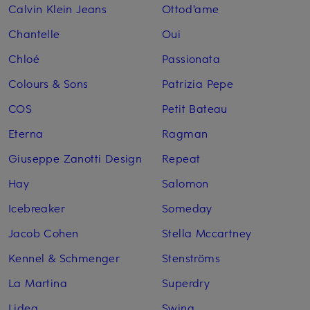
Calvin Klein Jeans
Ottod'ame
Chantelle
Oui
Chloé
Passionata
Colours & Sons
Patrizia Pepe
COS
Petit Bateau
Eterna
Ragman
Giuseppe Zanotti Design
Repeat
Hay
Salomon
Icebreaker
Someday
Jacob Cohen
Stella Mccartney
Kennel & Schmenger
Stenströms
La Martina
Superdry
Lidea
Swing