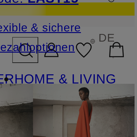
sichern
exible & sichere
FELD ÜBERSPRINGEN
DE
ezahloptionen
ER
HOME & LIVING