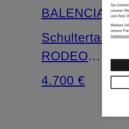
Sie können
BALENCIAGA
unserer We
und Ihrer 
Weitere In
unsere Par
Schultertasche
Impressu
RODEO
LARGE
4.700 €