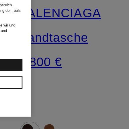
bereich
BALENCIAGA
ung der Tools
e wir und
und
Handtasche
3.800 €