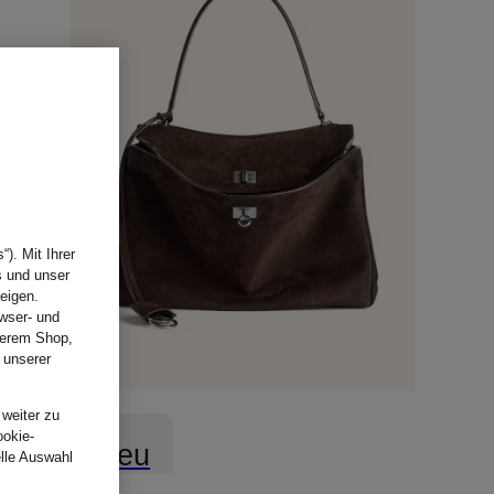
). Mit Ihrer
s und unser
eigen.
wser- und
nserem Shop,
 unserer
.
 weiter zu
ookie-
Neu
elle Auswahl