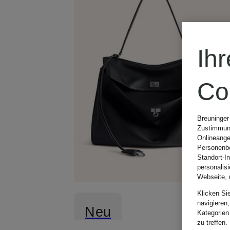
Ih
Co
Breuninger
Zustimmung
Onlineange
Personenbe
Standort-I
personalis
Webseite, 
Klicken Si
navigieren;
Neu
Kategorien
zu treffen.