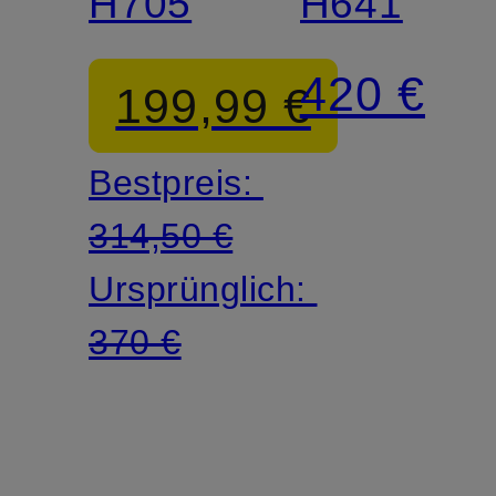
H705
H641
420 €
199,99 €
Bestpreis:
314,50 €
Ursprünglich:
370 €