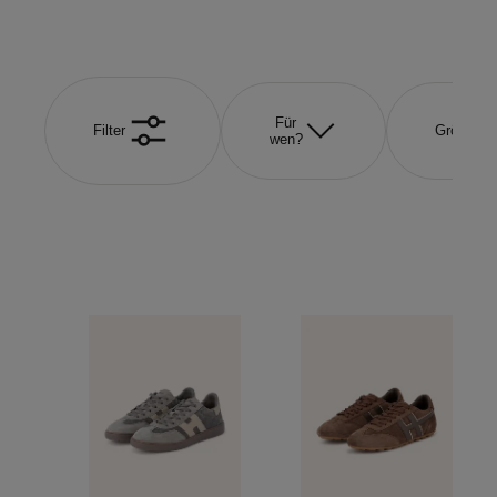
Für
Filter
Größe
wen?