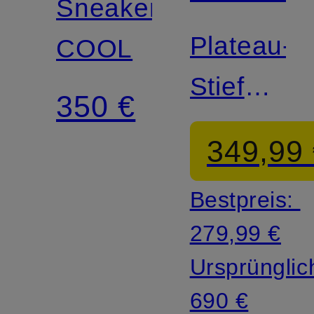
Sneaker
Plateau-
COOL
Stiefel
350 €
H700
349,99
Bestpreis:
279,99 €
Ursprünglic
690 €