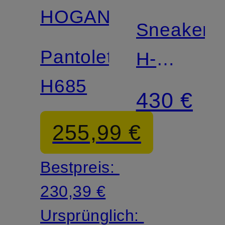
HOGAN
Sneaker
Pantoletten
H-
H685
STRIPES
430 €
255,99 €
Bestpreis:
230,39 €
Ursprünglich: