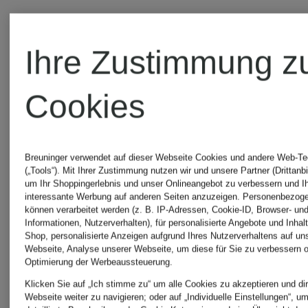
HOGAN
Sneaker
Ihre Zustimmung z
Sneaker
H641
Cookies
HOGAN
420 €
COOL
Breuninger verwendet auf dieser Webseite Cookies und andere Web-Te
(„Tools“). Mit Ihrer Zustimmung nutzen wir und unsere Partner (Drittanbi
199,99 €
um Ihr Shoppingerlebnis und unser Onlineangebot zu verbessern und I
interessante Werbung auf anderen Seiten anzuzeigen. Personenbezog
können verarbeitet werden (z. B. IP-Adressen, Cookie-ID, Browser- und
Informationen, Nutzerverhalten), für personalisierte Angebote und Inhal
Bestpreis:
Shop, personalisierte Anzeigen aufgrund Ihres Nutzerverhaltens auf un
Webseite, Analyse unserer Webseite, um diese für Sie zu verbessern o
350 €
Optimierung der Werbeaussteuerung.
Klicken Sie auf „Ich stimme zu“ um alle Cookies zu akzeptieren und dir
Webseite weiter zu navigieren; oder auf „Individuelle Einstellungen“, u