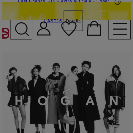
15€-Willkommensgutschein mit Beyond sichern
Last Chance: -15% extra auf Sale
- Code:
LAST15
Details
ZUM HAUPTINHALT ÜBE