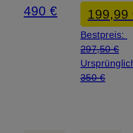
COOL
490 €
199,99
Bestpreis:
297,50 €
Ursprünglic
350 €