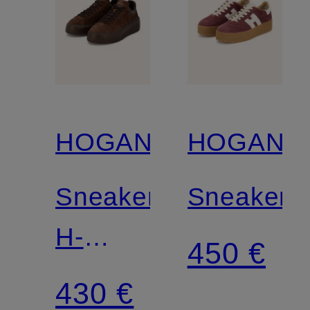
HOGAN
HOGAN
Sneaker
Sneaker
H-
450 €
STRIPES
430 €