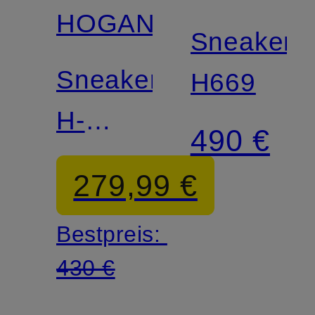
HOGAN
Sneaker
Sneaker
H669
H-
490 €
STRIPES
279,99 €
Bestpreis:
430 €