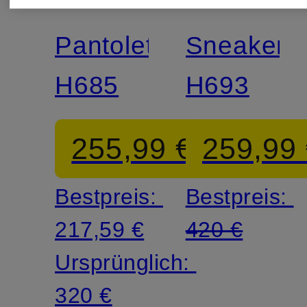
Pantoletten
Sneaker
H685
H693
255,99 €
259,99
Bestpreis:
Bestpreis:
217,59 €
420 €
Ursprünglich:
320 €