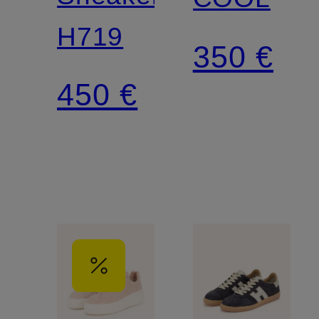
H719
350 €
450 €