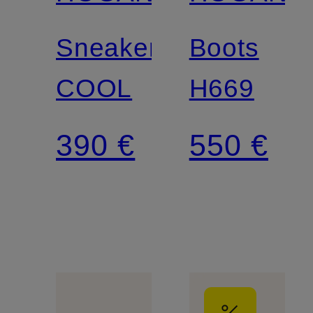
Sneaker
Boots
COOL
H669
390 €
550 €