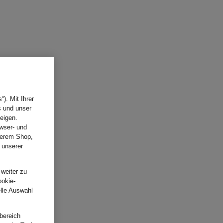
). Mit Ihrer
s und unser
eigen.
wser- und
nserem Shop,
 unserer
.
 weiter zu
ookie-
elle Auswahl
bereich