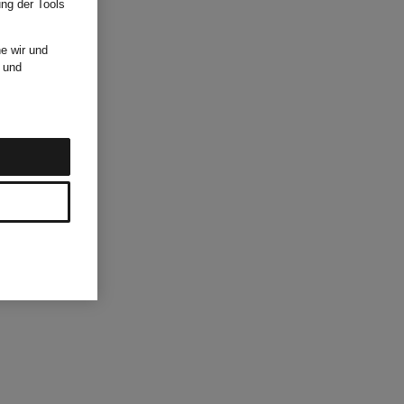
ung der Tools
e wir und
und