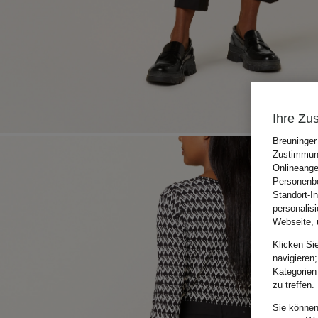
Ihre Zu
Breuninger
Zustimmung
Onlineange
Personenbe
Standort-I
personalis
Webseite, 
Klicken Si
navigieren;
Kategorien
zu treffen.
Sie können