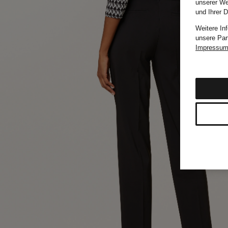
unserer We
und Ihrer 
Weitere In
unsere Par
Impressu