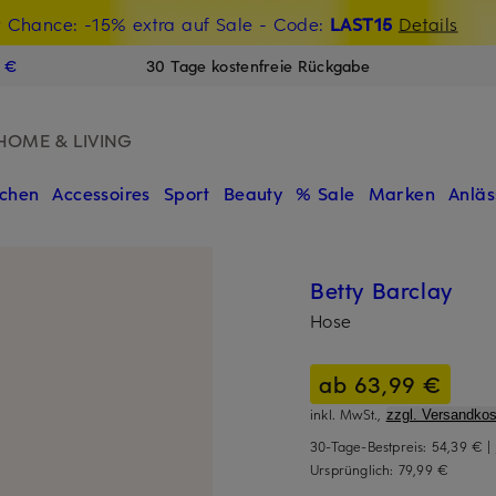
t Chance: -15% extra auf Sale
€-Willkommensgutschein mit Beyond sichern
- Code:
LAST15
Details
N
9 €
30 Tage kostenfreie Rückgabe
HOME & LIVING
chen
Accessoires
Sport
Beauty
% Sale
Marken
Anläs
Betty Barclay
Hose
ab 63,99 €
inkl. MwSt.,
zzgl. Versandkos
30-Tage-Bestpreis:
54,39 €
|
Ursprünglich:
79,99 €