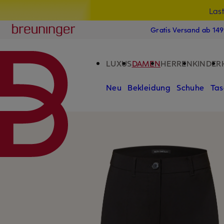
Las
15
ZUM HAUPTINHALT ÜBERSPRINGEN
ZUM SUCHFELD ÜBERSPRINGE
Breuninger
Gratis Versand ab 14
LUXUS
DAMEN
HERREN
KINDER
Neu
Bekleidung
Schuhe
Tas