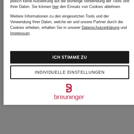
jedoch keine Auswirkung auf die bisherige Verwendung der Tools und
Ihrer Daten.
Sie können
hier
den Einsatz von Cookies ablehnen.
Weitere Informationen zu den eingesetzten Tools und der
Verwendung Ihrer Daten, welche wir und unsere Partner durch die
Cookies erheben, erhalten Sie in unserer
Datenschutzerklärung
und
Impressum
.
Betty Barclay
J.LINDEBERG
+Aktionsrabatt
ICH STIMME ZU
Jacke mit 3/4-Arm
Blazer
windsor.
89,99 €
475 €
Blazer mit Leinen
INDIVIDUELLE EINSTELLUNGEN
ab 448 €
Bestpreis:
380,80 €
Ursprünglich:
560 €