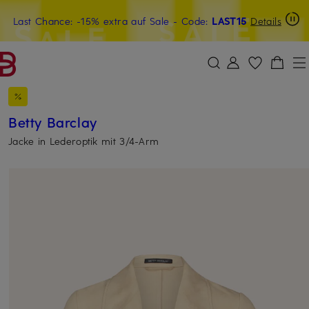
Last Chance: -15% extra auf Sale
15€-Willkommensgutschein mit Beyond sichern
- Code:
LAST15
Details
ZUM HAUPTINHALT ÜBERSPRINGEN
ZUM SUCHFELD ÜBERSPRINGE
Betty Barclay
Jacke in Lederoptik mit 3/4-Arm