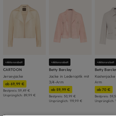
+Aktionsrabatt
+Aktionsrabatt
+Aktionsrabatt
CARTOON
Betty Barclay
Betty Barcla
Jerseyjacke
Jacke in Lederoptik mit
Kastenjacke
3/4-Arm
Arm
ab 69,99 €
ab 59,99 €
ab 70 €
Bestpreis:
59,49 €
Ursprünglich:
89,99 €
Bestpreis:
50,99 €
Bestpreis:
59,
Ursprünglich:
119,99 €
Ursprünglich: