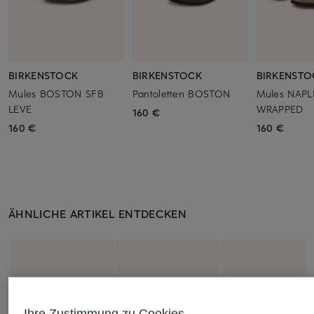
BIRKENSTOCK
BIRKENSTOCK
BIRKENSTO
Mules BOSTON SFB
Pantoletten BOSTON
Mules NAPL
LEVE
WRAPPED
160 €
160 €
160 €
ÄHNLICHE ARTIKEL ENTDECKEN
Ihre Zustimmung zu Cookies