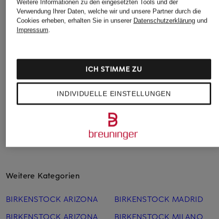
Weitere Informationen zu den eingesetzten Tools und der
BIRKENSTOCK
BIRKENSTOCK
BIRKENSTOCK
Verwendung Ihrer Daten, welche wir und unsere Partner durch die
Cookies erheben, erhalten Sie in unserer
Datenschutzerklärung
und
Pantoletten BLAIR
Pantoletten BLAIR D-
Pantoletten BOST
Impressum
.
BUCKLE
165 €
165 €
165 €
ICH STIMME ZU
INDIVIDUELLE EINSTELLUNGEN
Weitere Kategorien
BIRKENSTOCK ARIZONA
BIRKENSTOCK MADRID
BIRKENSTOCK ARIZONA
BIRKENSTOCK MILANO