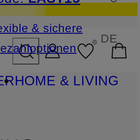
sichern
exible & sichere
FELD ÜBERSPRINGEN
DE
ezahloptionen
ER
HOME & LIVING