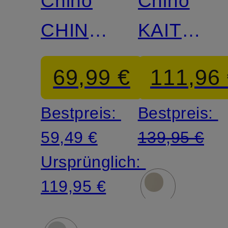
Chino
Chino
CHINO
KAITON
Slim Fit
Slim Fit
69,99 €
111,96
Bestpreis:
Bestpreis:
59,49 €
139,95 €
Ursprünglich:
119,95 €