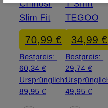
Chinoshorts
T-Shirt
Slim Fit
TEGOOD
70,99 €
34,99 €
Bestpreis:
Bestpreis:
60,34 €
29,74 €
Ursprünglich:
Ursprünglic
89,95 €
49,95 €