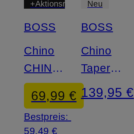
+Aktionsrabatt
Neu
BOSS
BOSS
Chino
Chino
CHINO
Tapered
Slim Fit
Fit
139,95 €
69,99 €
Bestpreis:
59,49 €