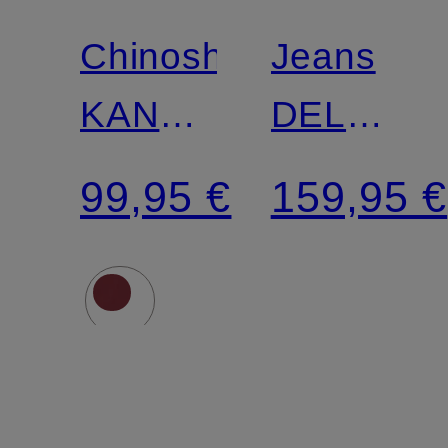
Chinoshorts
Jeans
KANE
DELAWA
Modern
Extra
99,95 €
159,95 €
Regular
Slim Fit
Fit