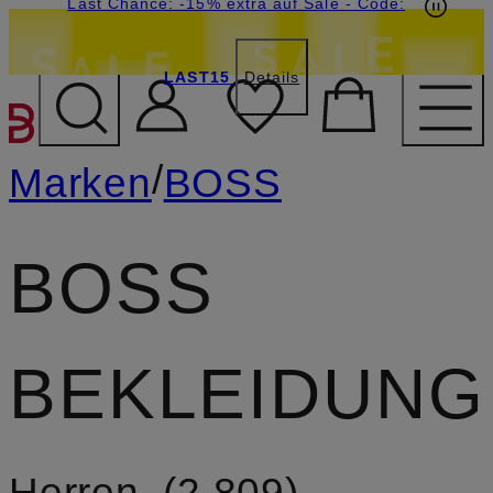
15€-Willkommensgutschein mit Beyond sichern
Last Chance: -15% extra auf Sale
- Code:
LAST15
Details
ZUM HAUPTINHALT ÜBE
/
Marken
BOSS
BOSS
BEKLEIDUNG
Herren
2.809