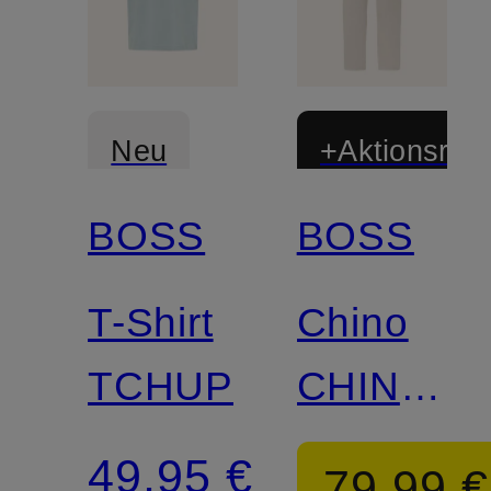
Neu
+Aktionsraba
BOSS
BOSS
T-Shirt
Chino
TCHUP
CHINO
Slim Fit
49,95 €
79,99 €