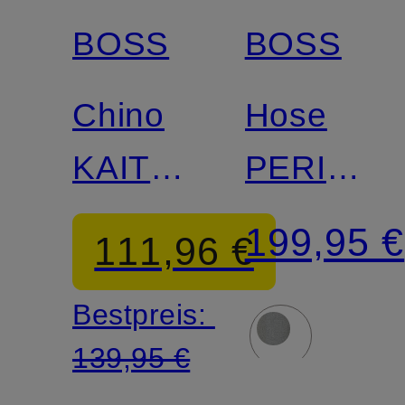
BOSS
BOSS
Chino
Hose
KAITON
PERINO
Slim Fit
Tapered
199,95 €
111,96 €
Fit
Bestpreis:
139,95 €