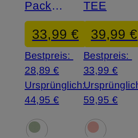
Pack
TEE
Boxershorts
33,99 €
39,99 €
POWER
Bestpreis:
Bestpreis:
28,89 €
33,99 €
Ursprünglich:
Ursprünglic
44,95 €
59,95 €