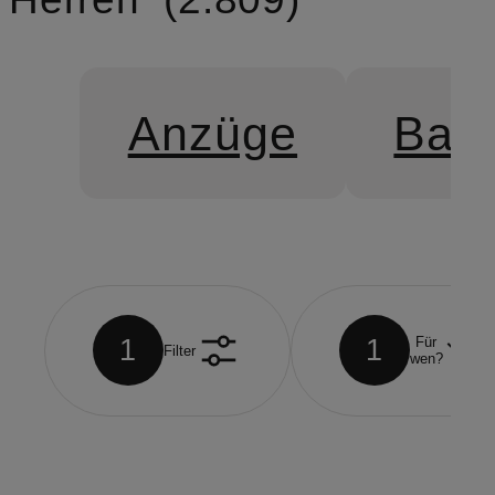
Anzüge
Bad
1
1
Für
Filter
wen?