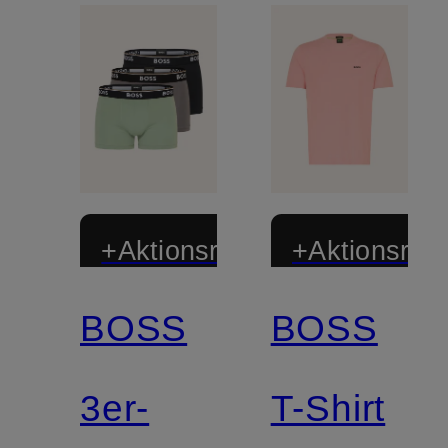
+Aktionsrabatt
+Aktionsraba
BOSS
BOSS
Mix &
Match
3er-
T-Shirt